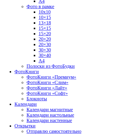
А4
Фото в рамке
10х10
10×15
13×18
15×15
15×20
20×20
20×30
30×30
30×40
A4
Полоски из ФотоБудки
ФотоКниги
ФотоКниги «Премиум»
ФотоКниги «Слим»
ФотоКниги «Лайт»
ФотоКниги «Софт»
Блокноты
Календари
Календари магнитные
Календари настольные
Календари настенные
Открытки
Отправлю самостоятельно