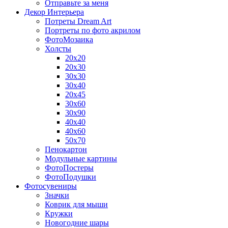
Отправьте за меня
Декор Интерьера
Потреты Dream Art
Портреты по фото акрилом
ФотоМозаика
Холсты
20х20
20х30
30х30
30х40
20х45
30х60
30х90
40х40
40х60
50х70
Пенокартон
Модульные картины
ФотоПостеры
ФотоПодушки
Фотоcувениры
Значки
Коврик для мыши
Кружки
Новогодние шары