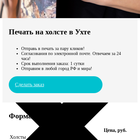
Не нашли Ваш город?
Мы доставляем по всему миру
Печать на холсте в Ухте
Продолжить без города
Отправь в печать за пару кликов!
Согласования по электронной почте. Отвечаем за 24
часа!
Срок выполнения заказа: 1 сутки
Отправим в любой город РФ и мира!
Сделать заказ
Форматы и цены
Услуга
Цена, руб.
Холсты