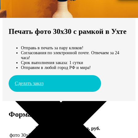
Не нашли Ваш город?
Мы доставляем по всему миру
Печать фото 30х30 с рамкой в Ухте
Продолжить без города
Отправь в печать за пару кликов!
Согласования по электронной почте. Отвечаем за 24
часа!
Срок выполнения заказа: 1 сутки
Отправим в любой город РФ и мира!
Сделать заказ
Форматы и цены
Услуга
Цена, руб.
фото 30х30 в деревянной рамке
1190