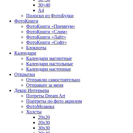
30×40
A4
Полоски из ФотоБудки
ФотоКниги
ФотоКниги «Премиум»
ФотоКниги «Слим»
ФотоКниги «Лайт»
ФотоКниги «Софт»
Блокноты
Календари
Календари магнитные
Календари настольные
Календари настенные
Открытки
Отправлю самостоятельно
Отправьте за меня
Декор Интерьера
Потреты Dream Art
Портреты по фото акрилом
ФотоМозаика
Холсты
20х20
20х30
30х30