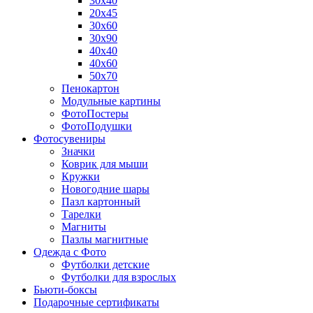
30х40
20х45
30х60
30х90
40х40
40х60
50х70
Пенокартон
Модульные картины
ФотоПостеры
ФотоПодушки
Фотоcувениры
Значки
Коврик для мыши
Кружки
Новогодние шары
Пазл картонный
Тарелки
Магниты
Пазлы магнитные
Одежда с Фото
Футболки детские
Футболки для взрослых
Бьюти-боксы
Подарочные сертификаты