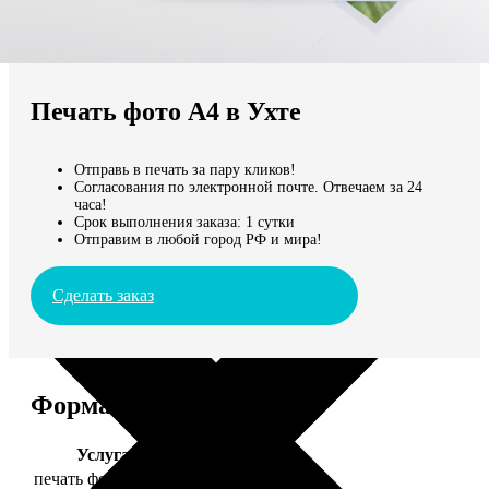
Не нашли Ваш город?
Мы доставляем по всему миру
Печать фото А4 в Ухте
Продолжить без города
Отправь в печать за пару кликов!
Согласования по электронной почте. Отвечаем за 24
часа!
Срок выполнения заказа: 1 сутки
Отправим в любой город РФ и мира!
Сделать заказ
Форматы и цены
Услуга
Цена, руб.
печать фото 20х30
129