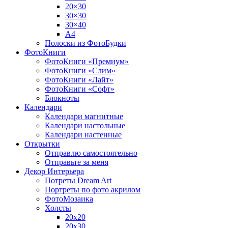
20×30
30×30
30×40
A4
Полоски из ФотоБудки
ФотоКниги
ФотоКниги «Премиум»
ФотоКниги «Слим»
ФотоКниги «Лайт»
ФотоКниги «Софт»
Блокноты
Календари
Календари магнитные
Календари настольные
Календари настенные
Открытки
Отправлю самостоятельно
Отправьте за меня
Декор Интерьера
Потреты Dream Art
Портреты по фото акрилом
ФотоМозаика
Холсты
20х20
20х30