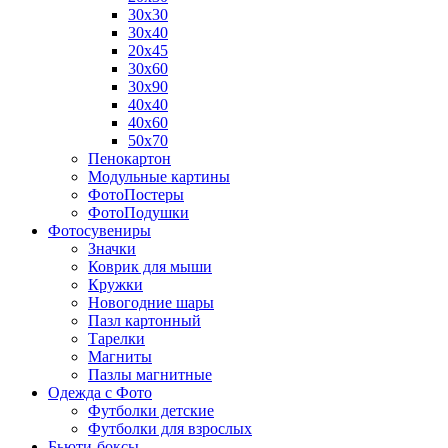
30х30
30х40
20х45
30х60
30х90
40х40
40х60
50х70
Пенокартон
Модульные картины
ФотоПостеры
ФотоПодушки
Фотоcувениры
Значки
Коврик для мыши
Кружки
Новогодние шары
Пазл картонный
Тарелки
Магниты
Пазлы магнитные
Одежда с Фото
Футболки детские
Футболки для взрослых
Бьюти-боксы