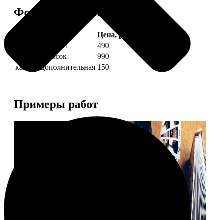
Форматы и цены
Услуга
Цена, руб.
4 фото полоски
490
8 фото полосок
990
каждая дополнительная
150
Примеры работ