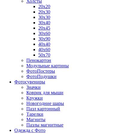
Холсты
20х20
20х30
30х30
30х40
20х45
30х60
30х90
40х40
40х60
50х70
Пенокартон
Модульные картины
ФотоПостеры
ФотоПодушки
Фотоcувениры
Значки
Коврик для мыши
Кружки
Новогодние шары
Пазл картонный
Тарелки
Магниты
Пазлы магнитные
Одежда с Фото