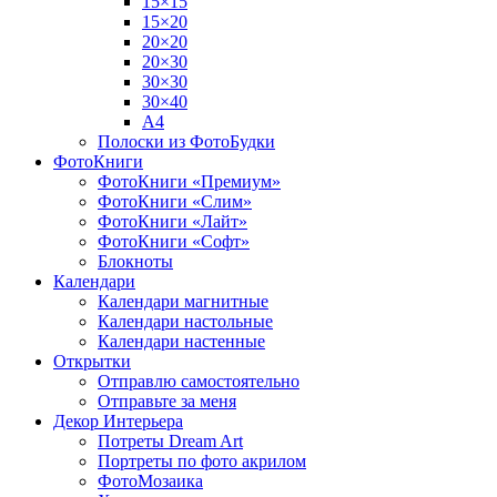
15×15
15×20
20×20
20×30
30×30
30×40
A4
Полоски из ФотоБудки
ФотоКниги
ФотоКниги «Премиум»
ФотоКниги «Слим»
ФотоКниги «Лайт»
ФотоКниги «Софт»
Блокноты
Календари
Календари магнитные
Календари настольные
Календари настенные
Открытки
Отправлю самостоятельно
Отправьте за меня
Декор Интерьера
Потреты Dream Art
Портреты по фото акрилом
ФотоМозаика