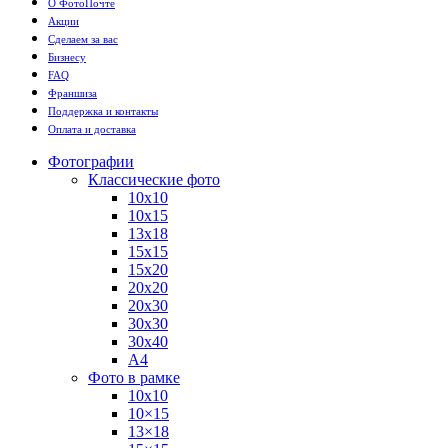
О ФотоПочте
Акции
Сделаем за вас
Бизнесу
FAQ
Франшиза
Поддержка и контакты
Оплата и доставка
Фотографии
Классические фото
10х10
10х15
13х18
15х15
15х20
20х20
20х30
30х30
30х40
А4
Фото в рамке
10х10
10×15
13×18