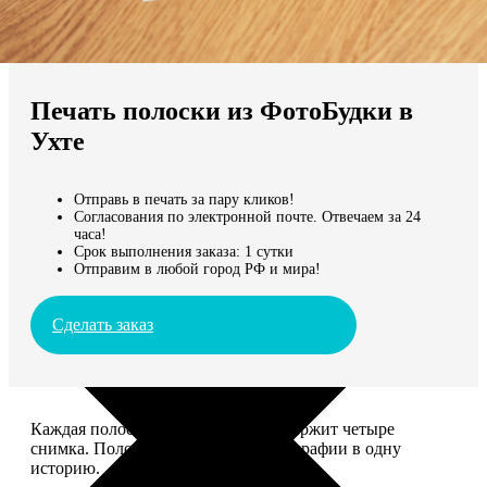
Не нашли Ваш город?
Мы доставляем по всему миру
Печать полоски из ФотоБудки в
Продолжить без города
Ухте
Отправь в печать за пару кликов!
Согласования по электронной почте. Отвечаем за 24
часа!
Срок выполнения заказа: 1 сутки
Отправим в любой город РФ и мира!
Сделать заказ
Каждая полоска размером 5*20 содержит четыре
снимка. Полоски объединяют фотографии в одну
историю.