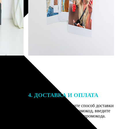
4. ДОСТАВКА И ОПЛАТА
той. После
Введите адрес и выберите способ доставки
 на email с
заказа. Если у вас есть промокод, введите
им заказ,
его в специальное поле для промокода.
мером для