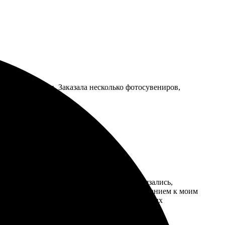
 быстрые сроки. Заказала несколько фотосувениров,
овано. Рекомендую!
ормат и нажал «заказать». Оперативно связались,
 хочется повесить на стену. Подошли с вниманием к моим
ые эмоции! Рекомендую тем, кто ищет надёжных