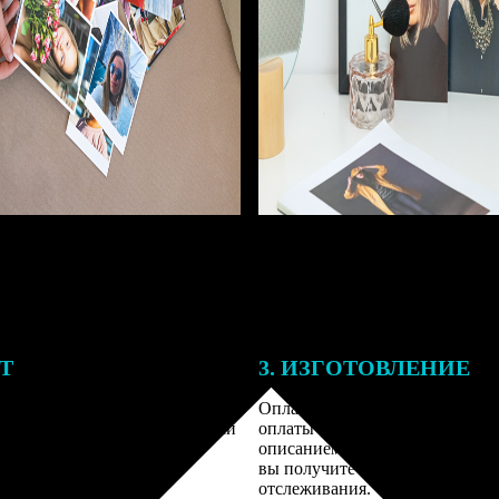
ЕТ
3. ИЗГОТОВЛЕНИЕ
подготовки заказа к печати
Оплатите заказ банковской кар
алисты могут связаться с Вами
оплаты получите подтверждение
му телефону или email для
описанием заказа. Когда отправ
я деталей.
вы получите письмо с трек-но
отслеживания.