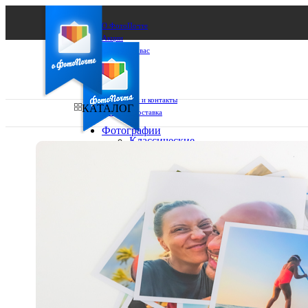
О ФотоПочте
Акции
Сделаем за вас
Бизнесу
FAQ
Франшиза
Поддержка и контакты
КАТАЛОГ
Оплата и доставка
Фотографии
Классические
фото
Ваш город:
10х10
10х15
Ваш регион доставки
13х18
15х15
Выберите из списка:
15х20
20х20
20х30
30х30
30х40
А4
Фото
в