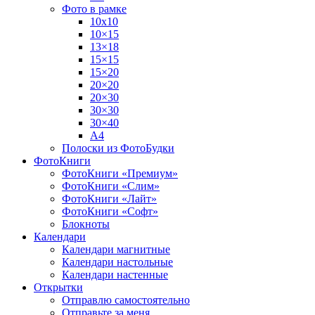
Фото в рамке
10х10
10×15
13×18
15×15
15×20
20×20
20×30
30×30
30×40
A4
Полоски из ФотоБудки
ФотоКниги
ФотоКниги «Премиум»
ФотоКниги «Слим»
ФотоКниги «Лайт»
ФотоКниги «Софт»
Блокноты
Календари
Календари магнитные
Календари настольные
Календари настенные
Открытки
Отправлю самостоятельно
Отправьте за меня