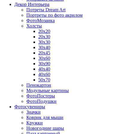
Декор Интерьера
Потреты Dream Art
Портреты по фото акрилом
ФотоМозаика
Холсты
20х20
20х30
30х30
30х40
20х45
30х60
30х90
40х40
40х60
50х70
Пенокартон
Модульные картины
ФотоПостеры
ФотоПодушки
Фотоcувениры
Значки
Коврик для мыши
Кружки
Новогодние шары
Пазл картонный