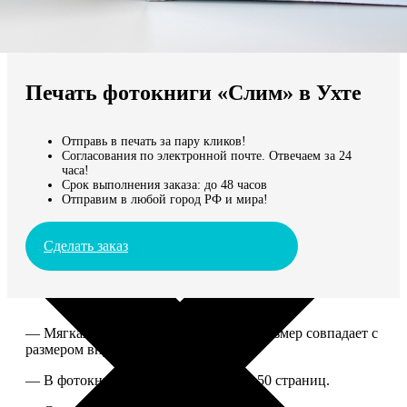
Не нашли Ваш город?
Мы доставляем по всему миру
Печать фотокниги «Слим» в Ухте
Продолжить без города
Отправь в печать за пару кликов!
Согласования по электронной почте. Отвечаем за 24
часа!
Срок выполнения заказа: до 48 часов
Отправим в любой город РФ и мира!
Сделать заказ
— Мягкая ламинированная обложка, размер совпадает с
размером внутреннего блока.
— В фотокниге может быть от 10 до 50 страниц.