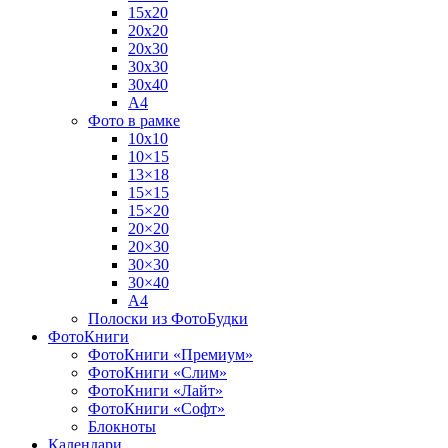
15х20
20х20
20х30
30х30
30х40
А4
Фото в рамке
10х10
10×15
13×18
15×15
15×20
20×20
20×30
30×30
30×40
A4
Полоски из ФотоБудки
ФотоКниги
ФотоКниги «Премиум»
ФотоКниги «Слим»
ФотоКниги «Лайт»
ФотоКниги «Софт»
Блокноты
Календари