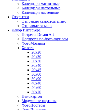
Календари магнитные
Календари настольные
Календари настенные
Открытки
Отправлю самостоятельно
Отправьте за меня
Декор Интерьера
Потреты Dream Art
Портреты по фото акрилом
ФотоМозаика
Холсты
20х20
20х30
30х30
30х40
20х45
30х60
30х90
40х40
40х60
50х70
Пенокартон
Модульные картины
ФотоПостеры
ФотоПодушки