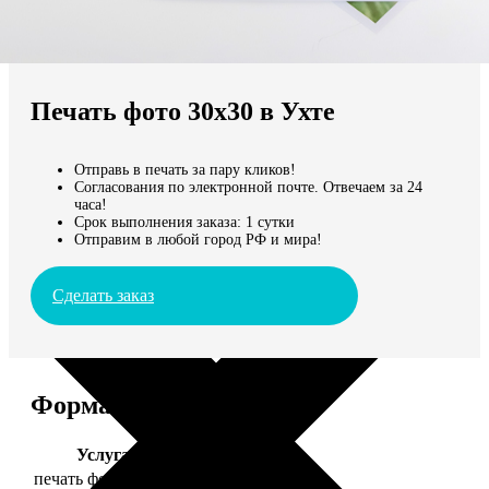
Не нашли Ваш город?
Мы доставляем по всему миру
Печать фото 30х30 в Ухте
Продолжить без города
Отправь в печать за пару кликов!
Согласования по электронной почте. Отвечаем за 24
часа!
Срок выполнения заказа: 1 сутки
Отправим в любой город РФ и мира!
Сделать заказ
Форматы и цены
Услуга
Цена, руб.
печать фото 30х30
179