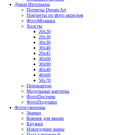
Декор Интерьера
Потреты Dream Art
Портреты по фото акрилом
ФотоМозаика
Холсты
20х20
20х30
30х30
30х40
20х45
30х60
30х90
40х40
40х60
50х70
Пенокартон
Модульные картины
ФотоПостеры
ФотоПодушки
Фотоcувениры
Значки
Коврик для мыши
Кружки
Новогодние шары
Пазл картонный