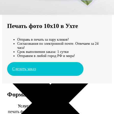
Не нашли Ваш город?
Мы доставляем по всему миру
Печать фото 10х10 в Ухте
Продолжить без города
Отправь в печать за пару кликов!
Согласования по электронной почте. Отвечаем за 24
часа!
Срок выполнения заказа: 1 сутки
Отправим в любой город РФ и мира!
Сделать заказ
Форматы и цены
Услуга
Цена, руб.
печать фото 10х10
19