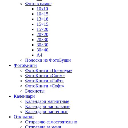
Фото в рамке
10х10
10×15
13×18
15×15
15×20
20×20
20×30
30×30
30×40
A4
Полоски из ФотоБудки
ФотоКниги
ФотоКниги «Премиум»
ФотоКниги «Слим»
ФотоКниги «Лайт»
ФотоКниги «Софт»
Блокноты
Календари
Календари магнитные
Календари настольные
Календари настенные
Открытки
Отправлю самостоятельно
Отправьте за меня