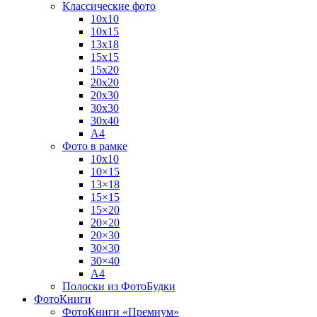
Классические фото
10х10
10х15
13х18
15х15
15х20
20х20
20х30
30х30
30х40
А4
Фото в рамке
10х10
10×15
13×18
15×15
15×20
20×20
20×30
30×30
30×40
A4
Полоски из ФотоБудки
ФотоКниги
ФотоКниги «Премиум»