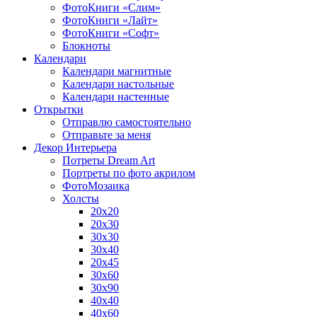
ФотоКниги «Слим»
ФотоКниги «Лайт»
ФотоКниги «Софт»
Блокноты
Календари
Календари магнитные
Календари настольные
Календари настенные
Открытки
Отправлю самостоятельно
Отправьте за меня
Декор Интерьера
Потреты Dream Art
Портреты по фото акрилом
ФотоМозаика
Холсты
20х20
20х30
30х30
30х40
20х45
30х60
30х90
40х40
40х60