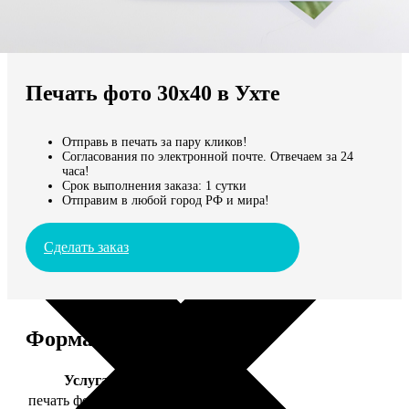
Не нашли Ваш город?
Мы доставляем по всему миру
Печать фото 30х40 в Ухте
Продолжить без города
Отправь в печать за пару кликов!
Согласования по электронной почте. Отвечаем за 24
часа!
Срок выполнения заказа: 1 сутки
Отправим в любой город РФ и мира!
Сделать заказ
Форматы и цены
Услуга
Цена, руб.
печать фото 30х40
199