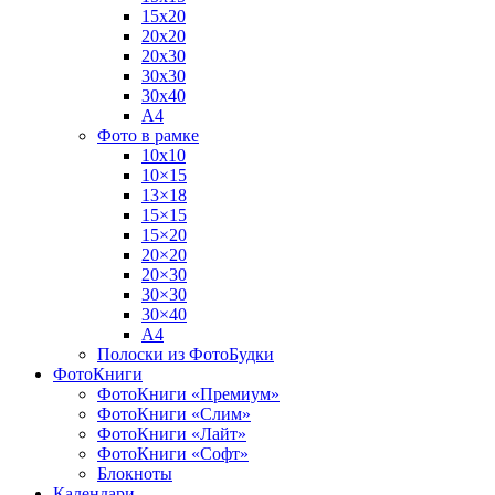
15х20
20х20
20х30
30х30
30х40
А4
Фото в рамке
10х10
10×15
13×18
15×15
15×20
20×20
20×30
30×30
30×40
A4
Полоски из ФотоБудки
ФотоКниги
ФотоКниги «Премиум»
ФотоКниги «Слим»
ФотоКниги «Лайт»
ФотоКниги «Софт»
Блокноты
Календари