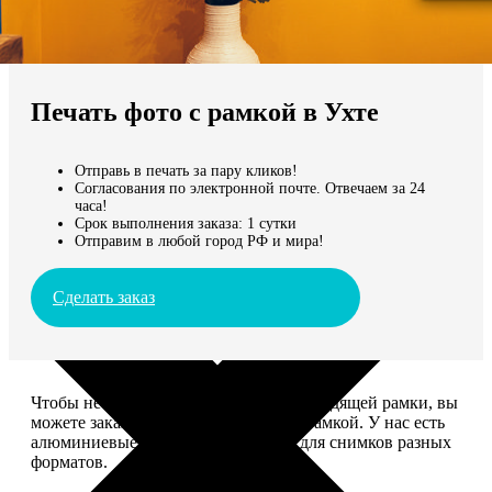
Не нашли Ваш город?
Мы доставляем по всему миру
Печать фото с рамкой в Ухте
Продолжить без города
Отправь в печать за пару кликов!
Согласования по электронной почте. Отвечаем за 24
часа!
Срок выполнения заказа: 1 сутки
Отправим в любой город РФ и мира!
Сделать заказ
Чтобы не тратить время на поиск подходящей рамки, вы
можете заказать печать фото сразу с рамкой. У нас есть
алюминиевые и деревянные рамки для снимков разных
форматов.