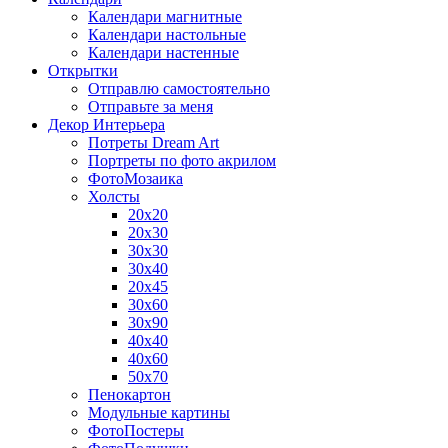
Календари магнитные
Календари настольные
Календари настенные
Открытки
Отправлю самостоятельно
Отправьте за меня
Декор Интерьера
Потреты Dream Art
Портреты по фото акрилом
ФотоМозаика
Холсты
20х20
20х30
30х30
30х40
20х45
30х60
30х90
40х40
40х60
50х70
Пенокартон
Модульные картины
ФотоПостеры