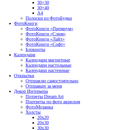
30×30
30×40
A4
Полоски из ФотоБудки
ФотоКниги
ФотоКниги «Премиум»
ФотоКниги «Слим»
ФотоКниги «Лайт»
ФотоКниги «Софт»
Блокноты
Календари
Календари магнитные
Календари настольные
Календари настенные
Открытки
Отправлю самостоятельно
Отправьте за меня
Декор Интерьера
Потреты Dream Art
Портреты по фото акрилом
ФотоМозаика
Холсты
20х20
20х30
30х30