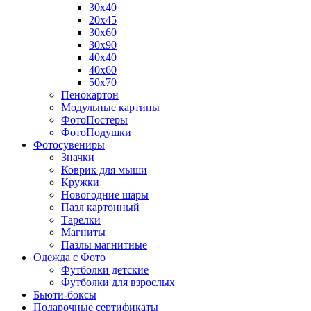
30х40
20х45
30х60
30х90
40х40
40х60
50х70
Пенокартон
Модульные картины
ФотоПостеры
ФотоПодушки
Фотоcувениры
Значки
Коврик для мыши
Кружки
Новогодние шары
Пазл картонный
Тарелки
Магниты
Пазлы магнитные
Одежда с Фото
Футболки детские
Футболки для взрослых
Бьюти-боксы
Подарочные сертификаты