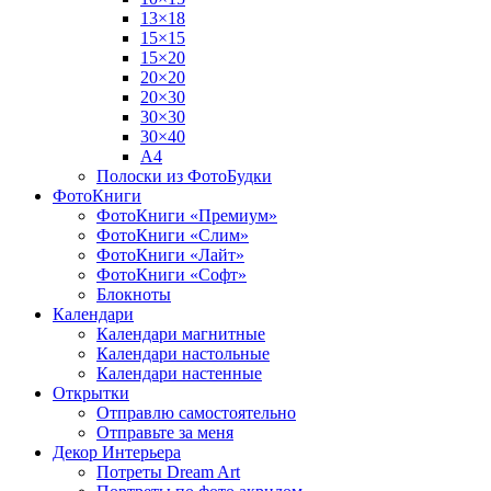
13×18
15×15
15×20
20×20
20×30
30×30
30×40
A4
Полоски из ФотоБудки
ФотоКниги
ФотоКниги «Премиум»
ФотоКниги «Слим»
ФотоКниги «Лайт»
ФотоКниги «Софт»
Блокноты
Календари
Календари магнитные
Календари настольные
Календари настенные
Открытки
Отправлю самостоятельно
Отправьте за меня
Декор Интерьера
Потреты Dream Art