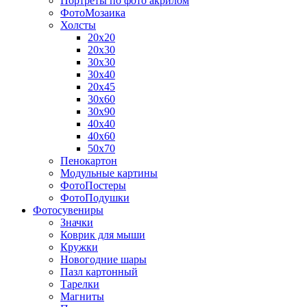
Портреты по фото акрилом
ФотоМозаика
Холсты
20х20
20х30
30х30
30х40
20х45
30х60
30х90
40х40
40х60
50х70
Пенокартон
Модульные картины
ФотоПостеры
ФотоПодушки
Фотоcувениры
Значки
Коврик для мыши
Кружки
Новогодние шары
Пазл картонный
Тарелки
Магниты