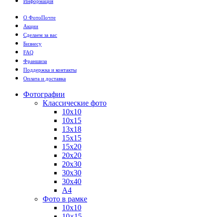
Информация
О ФотоПочте
Акции
Сделаем за вас
Бизнесу
FAQ
Франшиза
Поддержка и контакты
Оплата и доставка
Фотографии
Классические фото
10х10
10х15
13х18
15х15
15х20
20х20
20х30
30х30
30х40
А4
Фото в рамке
10х10
10×15