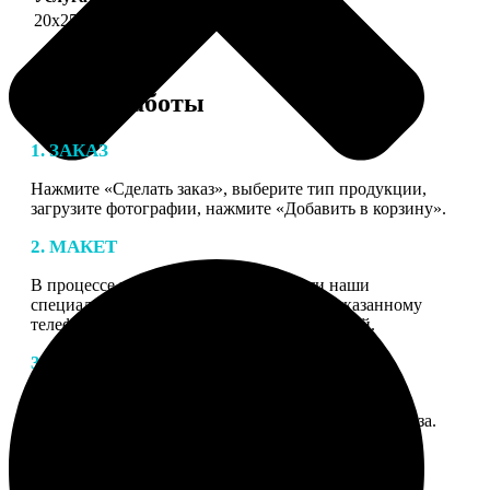
20х25
690
Этапы работы
1. ЗАКАЗ
Нажмите «Сделать заказ», выберите тип продукции,
загрузите фотографии, нажмите «Добавить в корзину».
2. МАКЕТ
В процессе подготовки заказа к печати наши
специалисты могут связаться с Вами по указанному
телефону или email для согласования деталей.
3. ИЗГОТОВЛЕНИЕ
Оплатите заказ банковской картой. После оплаты
получите подтверждение на email с описанием заказа.
Когда отправим заказ вы получите письмо с трек-
номером для отслеживания.