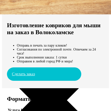
Не нашли Ваш город?
Мы доставляем по всему миру
Изготовление ковриков для мыши
Продолжить без города
на заказ в Волоколамске
Отправь в печать за пару кликов!
Согласования по электронной почте. Отвечаем за 24
часа!
Срок выполнения заказа: 1 сутки
Отправим в любой город РФ и мира!
Сделать заказ
Форматы и цены
Услуга
Цена, руб.