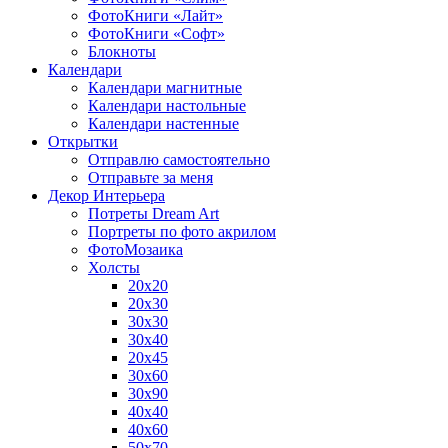
ФотоКниги «Лайт»
ФотоКниги «Софт»
Блокноты
Календари
Календари магнитные
Календари настольные
Календари настенные
Открытки
Отправлю самостоятельно
Отправьте за меня
Декор Интерьера
Потреты Dream Art
Портреты по фото акрилом
ФотоМозаика
Холсты
20х20
20х30
30х30
30х40
20х45
30х60
30х90
40х40
40х60
50х70