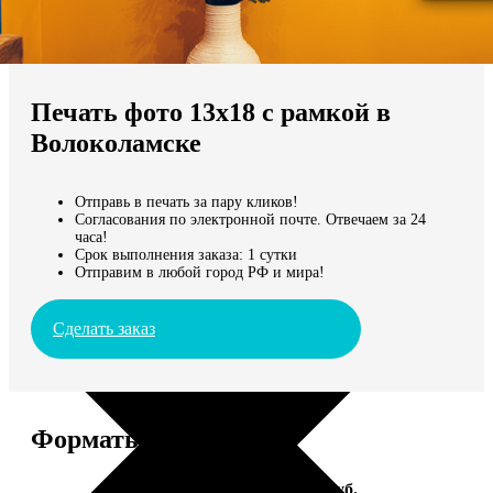
Не нашли Ваш город?
Мы доставляем по всему миру
Печать фото 13х18 с рамкой в
Продолжить без города
Волоколамске
Отправь в печать за пару кликов!
Согласования по электронной почте. Отвечаем за 24
часа!
Срок выполнения заказа: 1 сутки
Отправим в любой город РФ и мира!
Сделать заказ
Форматы и цены
Услуга
Цена, руб.