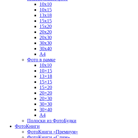
10х10
10х15
13х18
15х15
15х20
20х20
20х30
30х30
30х40
А4
Фото в рамке
10х10
10×15
13×18
15×15
15×20
20×20
20×30
30×30
30×40
A4
Полоски из ФотоБудки
ФотоКниги
ФотоКниги «Премиум»
ФотоКниги «Слим»