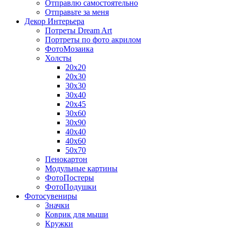
Отправлю самостоятельно
Отправьте за меня
Декор Интерьера
Потреты Dream Art
Портреты по фото акрилом
ФотоМозаика
Холсты
20х20
20х30
30х30
30х40
20х45
30х60
30х90
40х40
40х60
50х70
Пенокартон
Модульные картины
ФотоПостеры
ФотоПодушки
Фотоcувениры
Значки
Коврик для мыши
Кружки