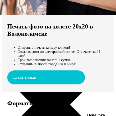
Не нашли Ваш город?
Мы доставляем по всему миру
Печать фото на холсте 20х20 в
Продолжить без города
Волоколамске
Отправь в печать за пару кликов!
Согласования по электронной почте. Отвечаем за 24
часа!
Срок выполнения заказа: 1 сутки
Отправим в любой город РФ и мира!
Сделать заказ
Форматы и цены
Услуга
Цена, руб.