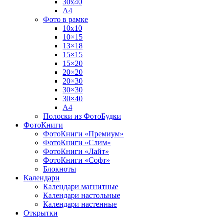
30х40
А4
Фото в рамке
10х10
10×15
13×18
15×15
15×20
20×20
20×30
30×30
30×40
A4
Полоски из ФотоБудки
ФотоКниги
ФотоКниги «Премиум»
ФотоКниги «Слим»
ФотоКниги «Лайт»
ФотоКниги «Софт»
Блокноты
Календари
Календари магнитные
Календари настольные
Календари настенные
Открытки