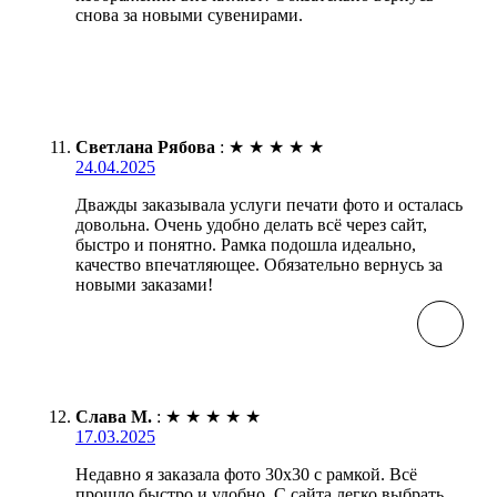
снова за новыми сувенирами.
Светлана Рябова
:
★
★
★
★
★
24.04.2025
Дважды заказывала услуги печати фото и осталась
довольна. Очень удобно делать всё через сайт,
быстро и понятно. Рамка подошла идеально,
качество впечатляющее. Обязательно вернусь за
новыми заказами!
Слава М.
:
★
★
★
★
★
17.03.2025
Недавно я заказала фото 30х30 с рамкой. Всё
прошло быстро и удобно. С сайта легко выбрать,