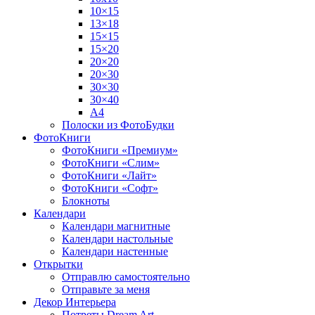
10×15
13×18
15×15
15×20
20×20
20×30
30×30
30×40
A4
Полоски из ФотоБудки
ФотоКниги
ФотоКниги «Премиум»
ФотоКниги «Слим»
ФотоКниги «Лайт»
ФотоКниги «Софт»
Блокноты
Календари
Календари магнитные
Календари настольные
Календари настенные
Открытки
Отправлю самостоятельно
Отправьте за меня
Декор Интерьера
Потреты Dream Art