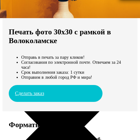
Не нашли Ваш город?
Мы доставляем по всему миру
Печать фото 30х30 с рамкой в
Продолжить без города
Волоколамске
Отправь в печать за пару кликов!
Согласования по электронной почте. Отвечаем за 24
часа!
Срок выполнения заказа: 1 сутки
Отправим в любой город РФ и мира!
Сделать заказ
Форматы и цены
Услуга
Цена, руб.