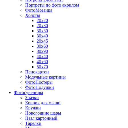
Портреты по фото акрилом
ФотоМозаика
Холсты
20х20
20х30
30х30
30х40
20х45
30х60
30х90
40х40
40х60
50х70
Пенокартон
Модульные картины
ФотоПостеры
ФотоПодушки
Фотоcувениры
Значки
Коврик для мыши
Кружки
Новогодние шары
Пазл картонный
Тарелки