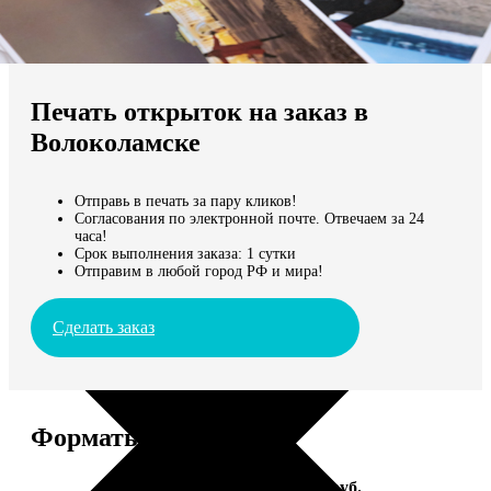
Не нашли Ваш город?
Мы доставляем по всему миру
Печать открыток на заказ в
Продолжить без города
Волоколамске
Отправь в печать за пару кликов!
Согласования по электронной почте. Отвечаем за 24
часа!
Срок выполнения заказа: 1 сутки
Отправим в любой город РФ и мира!
Сделать заказ
Форматы и цены
Услуга
Цена, руб.