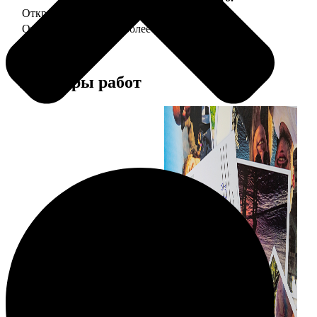
Открытка А5 "отправим за Вас"
150
Открытка А5 6 шт и более
от 890
Примеры работ