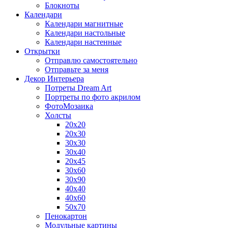
Блокноты
Календари
Календари магнитные
Календари настольные
Календари настенные
Открытки
Отправлю самостоятельно
Отправьте за меня
Декор Интерьера
Потреты Dream Art
Портреты по фото акрилом
ФотоМозаика
Холсты
20х20
20х30
30х30
30х40
20х45
30х60
30х90
40х40
40х60
50х70
Пенокартон
Модульные картины