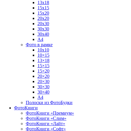
13х18
15х15
15х20
20х20
20х30
30х30
30х40
А4
Фото в рамке
10х10
10×15
13×18
15×15
15×20
20×20
20×30
30×30
30×40
A4
Полоски из ФотоБудки
ФотоКниги
ФотоКниги «Премиум»
ФотоКниги «Слим»
ФотоКниги «Лайт»
ФотоКниги «Софт»