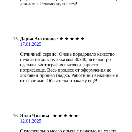
для дома. Рекомендую всем!
Дарья Антипова
:
★
★
★
★
★
17.01.2025
Отличный сервис! Очень порадовало качество
печати на холсте. Заказала 30х40, всё быстро
сделали. Фотография выглядит просто
потрясающе. Весь процесс от оформления до
доставки прошёл гладко. Работники вежливые и
отзывчивые. Обязательно закажу ещё!
Элла Чижова
:
★
★
★
★
★
12.01.2025
Относительно моего опыта с печатью на холсте