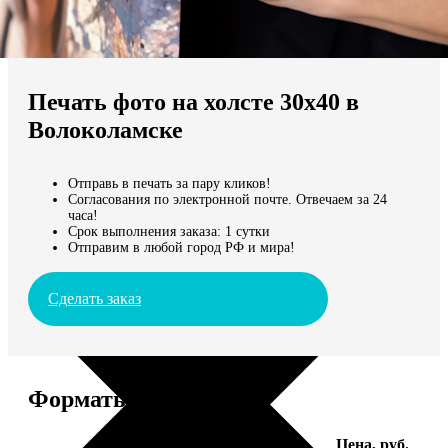
Не нашли Ваш город?
Мы доставляем по всему миру
Печать фото на холсте 30х40 в
Продолжить без города
Волоколамске
Отправь в печать за пару кликов!
Согласования по электронной почте. Отвечаем за 24
часа!
Срок выполнения заказа: 1 сутки
Отправим в любой город РФ и мира!
Сделать заказ
Форматы и цены
Услуга
Цена, руб.