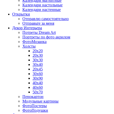
Календари магнитные
Календари настольные
Календари настенные
Открытки
Отправлю самостоятельно
Отправьте за меня
Декор Интерьера
Потреты Dream Art
Портреты по фото акрилом
ФотоМозаика
Холсты
20х20
20х30
30х30
30х40
20х45
30х60
30х90
40х40
40х60
50х70
Пенокартон
Модульные картины
ФотоПостеры
ФотоПодушки