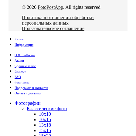
© 2026
FotoPostApp
. All rights reserved
Политика в отношении обработки
персональных данных
Пользовательское соглашение
Каталог
Информация
О ФотоПочте
Акции
Сделаем за вас
Бизнесу
FAQ
Франшиза
Поддержка и контакты
Оплата и доставка
Фотографии
Классические фото
10х10
10х15
13х18
15х15
15х20