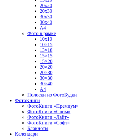
20х20
20х30
30х30
30х40
А4
Фото в рамке
10х10
10×15
13×18
15×15
15×20
20×20
20×30
30×30
30×40
A4
Полоски из ФотоБудки
ФотоКниги
ФотоКниги «Премиум»
ФотоКниги «Слим»
ФотоКниги «Лайт»
ФотоКниги «Софт»
Блокноты
Календари