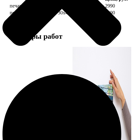
печать фото на холсте 30х40 на подрамнике
2990
печать фото на холсте 30х40 в раме
5490
Примеры работ