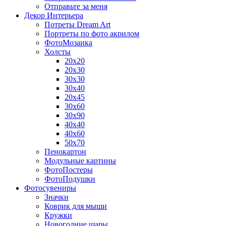
Отправьте за меня
Декор Интерьера
Потреты Dream Art
Портреты по фото акрилом
ФотоМозаика
Холсты
20х20
20х30
30х30
30х40
20х45
30х60
30х90
40х40
40х60
50х70
Пенокартон
Модульные картины
ФотоПостеры
ФотоПодушки
Фотоcувениры
Значки
Коврик для мыши
Кружки
Новогодние шары