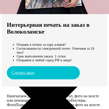
Не нашли Ваш город?
Мы доставляем по всему миру
Интерьерная печать на заказ в
Продолжить без города
Волоколамске
Отправь в печать за пару кликов!
Согласования по электронной почте. Отвечаем за 24
часа!
Срок выполнения заказа: 1 сутки
Отправим в любой город РФ и мира!
Сделать заказ
Напечатаем для вас картины Dream-Art, фото на холсте
или пенокартоне, ФотоМозаику, ФотоПостеры,
ФотоПодушки или напишем портрет по фото на холсте.