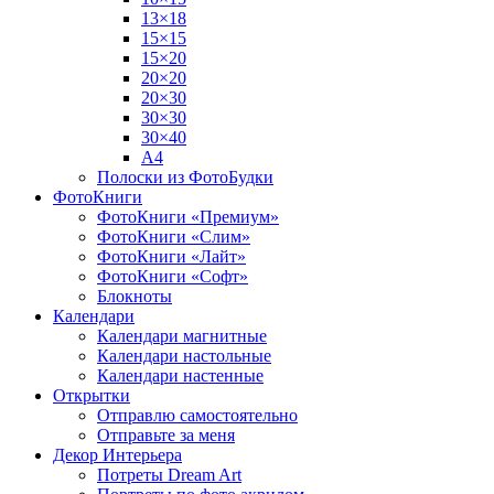
13×18
15×15
15×20
20×20
20×30
30×30
30×40
A4
Полоски из ФотоБудки
ФотоКниги
ФотоКниги «Премиум»
ФотоКниги «Слим»
ФотоКниги «Лайт»
ФотоКниги «Софт»
Блокноты
Календари
Календари магнитные
Календари настольные
Календари настенные
Открытки
Отправлю самостоятельно
Отправьте за меня
Декор Интерьера
Потреты Dream Art