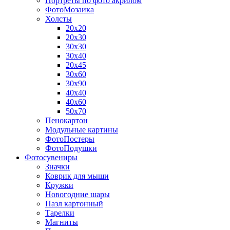
Портреты по фото акрилом
ФотоМозаика
Холсты
20х20
20х30
30х30
30х40
20х45
30х60
30х90
40х40
40х60
50х70
Пенокартон
Модульные картины
ФотоПостеры
ФотоПодушки
Фотоcувениры
Значки
Коврик для мыши
Кружки
Новогодние шары
Пазл картонный
Тарелки
Магниты