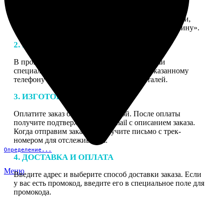
1. ЗАКАЗ
Нажмите «Сделать заказ», выберите тип продукции,
загрузите фотографии, нажмите «Добавить в корзину».
2. МАКЕТ
В процессе подготовки заказа к печати наши
специалисты могут связаться с Вами по указанному
телефону или email для согласования деталей.
3. ИЗГОТОВЛЕНИЕ
Оплатите заказ банковской картой. После оплаты
получите подтверждение на email с описанием заказа.
Когда отправим заказ вы получите письмо с трек-
номером для отслеживания.
Определение...
4. ДОСТАВКА И ОПЛАТА
Меню
Введите адрес и выберите способ доставки заказа. Если
у вас есть промокод, введите его в специальное поле для
промокода.