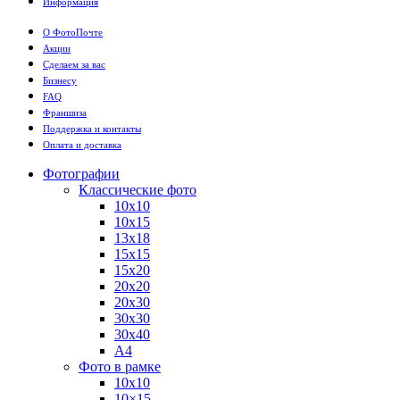
Информация
О ФотоПочте
Акции
Сделаем за вас
Бизнесу
FAQ
Франшиза
Поддержка и контакты
Оплата и доставка
Фотографии
Классические фото
10х10
10х15
13х18
15х15
15х20
20х20
20х30
30х30
30х40
А4
Фото в рамке
10х10
10×15