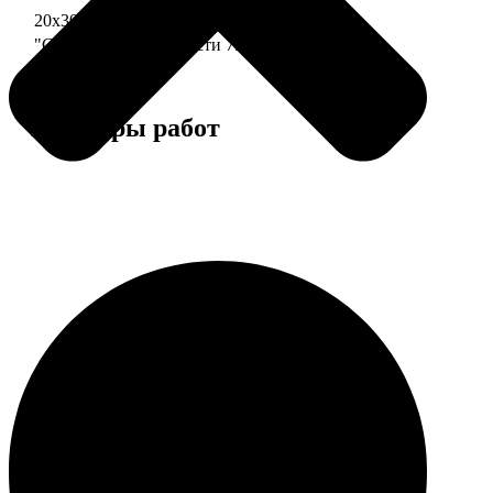
20х30 110 частей
790
"Сердце" 20х20 74 части
790
Примеры работ
Этапы работы