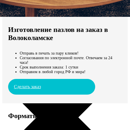
Не нашли Ваш город?
Мы доставляем по всему миру
Изготовление пазлов на заказ в
Продолжить без города
Волоколамске
Отправь в печать за пару кликов!
Согласования по электронной почте. Отвечаем за 24
часа!
Срок выполнения заказа: 1 сутки
Отправим в любой город РФ и мира!
Сделать заказ
Форматы и цены
Услуга
Цена, руб.