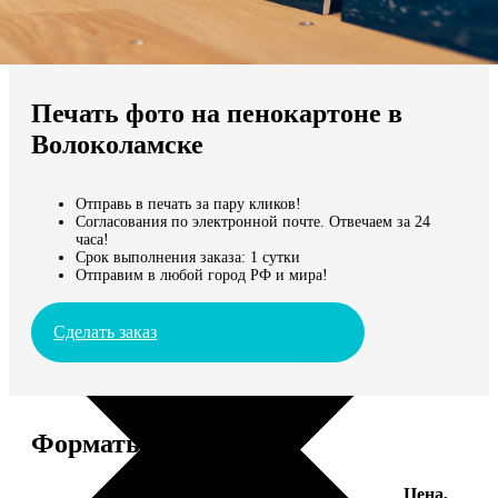
Не нашли Ваш город?
Мы доставляем по всему миру
Печать фото на пенокартоне в
Продолжить без города
Волоколамске
Отправь в печать за пару кликов!
Согласования по электронной почте. Отвечаем за 24
часа!
Срок выполнения заказа: 1 сутки
Отправим в любой город РФ и мира!
Сделать заказ
Форматы и цены
Цена,