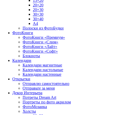
15×20
20×20
20×30
30×30
30×40
A4
Полоски из ФотоБудки
ФотоКниги
ФотоКниги «Премиум»
ФотоКниги «Слим»
ФотоКниги «Лайт»
ФотоКниги «Софт»
Блокноты
Календари
Календари магнитные
Календари настольные
Календари настенные
Открытки
Отправлю самостоятельно
Отправьте за меня
Декор Интерьера
Потреты Dream Art
Портреты по фото акрилом
ФотоМозаика
Холсты