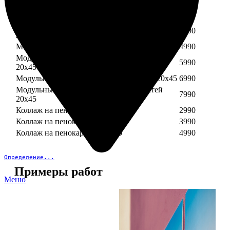
Модульный пенокартон из трех частей 30х40
3890
Модульный пенокартон из трех частей 20х45
2990
Модульный пенокартон из четырех частей
3990
20х45
Модульный пенокартон из пяти частей 20х45
4990
Модульный пенокартон из шести частей
5990
20х45
Модульный пенокартон из семи частей 20х45
6990
Модульный пенокартон из восьми частей
7990
20х45
Коллаж на пенокартоне 30х30
2990
Коллаж на пенокартоне 30х60
3990
Коллаж на пенокартоне 30х90
4990
Определение...
Примеры работ
Меню