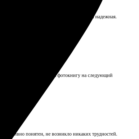
бложку. Доставка пришла вовремя, упаковка надежная.
дует глаз на полке. Рекомендую всем!
 на все вопросы. Получила фотокнигу на следующий
ожительные эмоции!
интуитивно понятен, не возникло никаких трудностей.