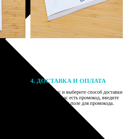
4. ДОСТАВКА И ОПЛАТА
той. После
Введите адрес и выберите способ доставки
 на email с
заказа. Если у вас есть промокод, введите
вим заказ
его в специальное поле для промокода.
мером для