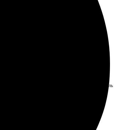
 удобным. Фотографии загрузила быстро, выбрала стиль
ство печати понравилось. В итоге — красивое