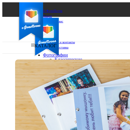
О ФотоПочте
Акции
Сделаем за вас
Бизнесу
FAQ
Франшиза
Поддержка и контакты
КАТАЛОГ
Оплата и доставка
Фотографии
Классические
фото
Ваш город:
10х10
10х15
Ваш регион доставки
13х18
15х15
Выберите из списка:
15х20
20х20
20х30
30х30
30х40
А4
Фото
в