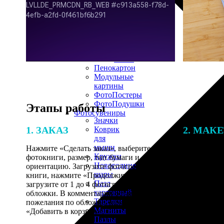
30х40
20х45
30х60
30х90
40х40
40х60
50х70
Пенокартон
Модульные
картины
ФотоПостеры
ФотоПодушки
Этапы работы
Фотоcувениры
Значки
1. ЗАКАЗ
2. МАК
Коврик
для
мыши
Нажмите «Сделать заказ», выберите тип
Итоговая с
Кружки
фотокниги, размер, тип бумаги и
от количест
Новогодние
ориентацию. Загрузите фотографии для
подготовки 
шары
книги, нажмите «Продолжить» и
специалисты
Пазл
загрузите от 1 до 4 фотографий для
указанному 
картонный
обложки. В комментарии оставьте свои
согласовани
Тарелки
пожелания по обложке, нажмите
Магниты
«Добавить в корзину».
Пазлы