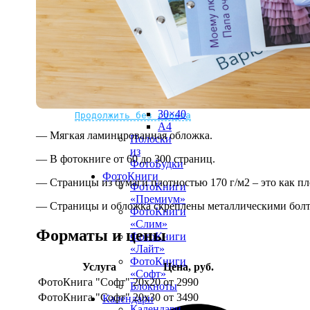
рамке
10х10
10×15
13×18
15×15
15×20
20×20
20×30
Не нашли Ваш город?
Мы доставляем по всему миру
30×30
30×40
Продолжить без города
A4
— Мягкая ламинированная обложка.
Полоски
из
— В фотокниге от 60 до 300 страниц.
ФотоБудки
ФотоКниги
— Страницы из бумаги плотностью 170 г/м2 – это как п
ФотоКниги
«Премиум»
— Страницы и обложка скреплены металлическими болт
ФотоКниги
«Слим»
Форматы и цены
ФотоКниги
«Лайт»
ФотоКниги
Услуга
Цена, руб.
«Софт»
ФотоКнига "Софт" 20х20
от 2990
Блокноты
ФотоКнига "Софт" 20х30
от 3490
Календари
Календари