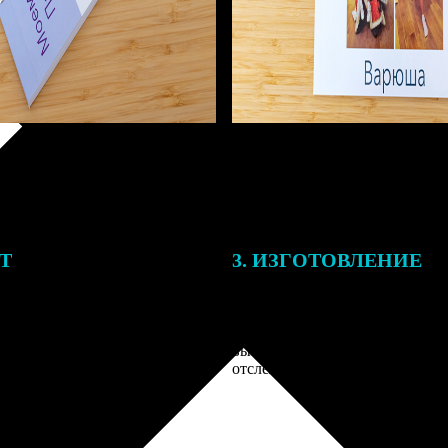
ЕТ
3. ИЗГОТОВЛЕНИЕ
тоимость ФотоКниги зависит
Оплатите заказ банковской кар
ва страниц. В процессе
оплаты получите подтверждение
заказа к печати наши
описанием заказа. Когда отпра
 могут связаться с Вами по
вы получите письмо с трек-но
телефону или email для
отслеживания.
я деталей.