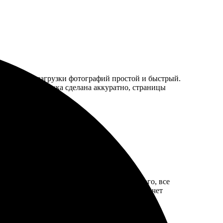
в. Процесс загрузки фотографий простой и быстрый.
сыщенные. Обложка сделана аккуратно, страницы
фотокнигу. Вариантов шаблонов очень много, все
ки яркие и четкие. Рекомендую всем, кто хочет