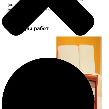
фото 10х15 в деревянной рамке
340
фото 10х15 в алюминиевой рамке
1490
Примеры работ