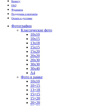
Бизнесу
FAQ
Франшиза
Поддержка и контакты
Оплата и доставка
Фотографии
Классические фото
10х10
10х15
13х18
15х15
15х20
20х20
20х30
30х30
30х40
А4
Фото в рамке
10х10
10×15
13×18
15×15
15×20
20×20