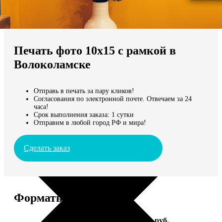
Не нашли Ваш город?
Мы доставляем по всему миру
Печать фото 10х15 с рамкой в
Продолжить без города
Волоколамске
Отправь в печать за пару кликов!
Согласования по электронной почте. Отвечаем за 24
часа!
Срок выполнения заказа: 1 сутки
Отправим в любой город РФ и мира!
Сделать заказ
Форматы и цены
Услуга
Цена, руб.