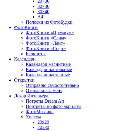
20×30
30×30
30×40
A4
Полоски из ФотоБудки
ФотоКниги
ФотоКниги «Премиум»
ФотоКниги «Слим»
ФотоКниги «Лайт»
ФотоКниги «Софт»
Блокноты
Календари
Календари магнитные
Календари настольные
Календари настенные
Открытки
Отправлю самостоятельно
Отправьте за меня
Декор Интерьера
Потреты Dream Art
Портреты по фото акрилом
ФотоМозаика
Холсты
20х20
20х30