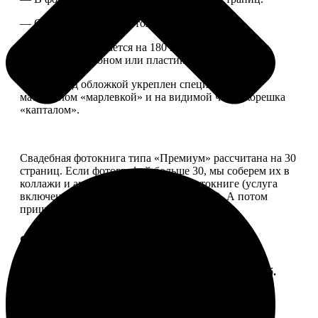
— Страницы плотные, толщина 1 мм.
— Книга раскрывается на 180 градусов, развороты
укреплены картоном или пластиком.
— Блок под обложкой укреплен специальным
материалом «марлевкой» и на видимой части корешка
«капталом».
Свадебная фотокнига типа «Премиум» рассчитана на 30
страниц. Если фотографий больше 30, мы соберем их в
коллажи и аккуратно разместим в фотокниге (услуга
включена, стоимость останется прежней). А потом
пришлем вам на согласование развороты.
Форматы и цены
Услуга
Цена, руб.
ФотоКнига "Премиум" 10x10
от 2490
ФотоКнига "Премиум" 10x15
от 2890