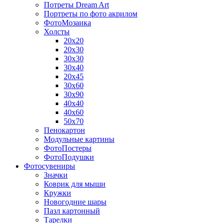
Потреты Dream Art
Портреты по фото акрилом
ФотоМозаика
Холсты
20х20
20х30
30х30
30х40
20х45
30х60
30х90
40х40
40х60
50х70
Пенокартон
Модульные картины
ФотоПостеры
ФотоПодушки
Фотоcувениры
Значки
Коврик для мыши
Кружки
Новогодние шары
Пазл картонный
Тарелки