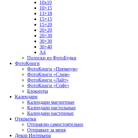
10х10
10×15
13×18
15×15
15×20
20×20
20×30
30×30
30×40
A4
Полоски из ФотоБудки
ФотоКниги
ФотоКниги «Премиум»
ФотоКниги «Слим»
ФотоКниги «Лайт»
ФотоКниги «Софт»
Блокноты
Календари
Календари магнитные
Календари настольные
Календари настенные
Открытки
Отправлю самостоятельно
Отправьте за меня
Декор Интерьера