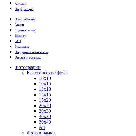
Каталог
Информация
О ФотоПочте
Акции
Сделаем за вас
Бизнесу
FAQ
Франшиза
Поддержка и контакты
Оплата и доставка
Фотографии
Классические фото
10х10
10х15
13х18
15х15
15х20
20х20
20х30
30х30
30х40
А4
Фото в рамке