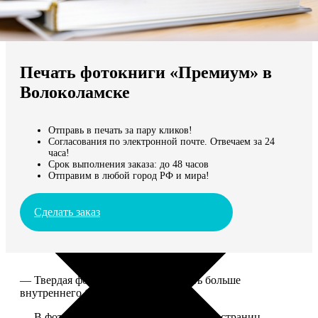
Не нашли Ваш город?
Мы доставляем по всему миру
Печать фотокниги «Премиум» в
Продолжить без города
Волоколамске
Отправь в печать за пару кликов!
Согласования по электронной почте. Отвечаем за 24
часа!
Срок выполнения заказа: до 48 часов
Отправим в любой город РФ и мира!
Сделать заказ
— Твердая фотообложка, размер чуть больше
внутреннего блока.
— В фотокниге может быть от 20 до 100 страниц.