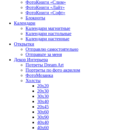
ФотоКниги «Слим»
ФотоКниги «Лайт»
ФотоКниги «Софт»
Блокноты
Календари
Календари магнитные
Календари настольные
Календари настенные
Открытки
Отправлю самостоятельно
Отправьте за меня
Декор Интерьера
Потреты Dream Art
Портреты по фото акрилом
ФотоМозаика
Холсты
20х20
20х30
30х30
30х40
20х45
30х60
30х90
40х40
40х60