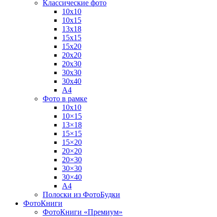
Классические фото
10х10
10х15
13х18
15х15
15х20
20х20
20х30
30х30
30х40
А4
Фото в рамке
10х10
10×15
13×18
15×15
15×20
20×20
20×30
30×30
30×40
A4
Полоски из ФотоБудки
ФотоКниги
ФотоКниги «Премиум»