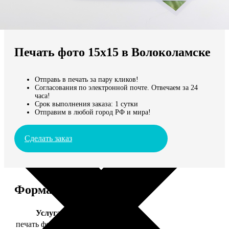
Не нашли Ваш город?
Мы доставляем по всему миру
Печать фото 15х15 в Волоколамске
Продолжить без города
Отправь в печать за пару кликов!
Согласования по электронной почте. Отвечаем за 24
часа!
Срок выполнения заказа: 1 сутки
Отправим в любой город РФ и мира!
Сделать заказ
Форматы и цены
Услуга
Цена, руб.
печать фото 15х15
43