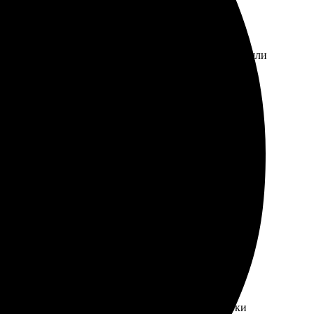
Доставка пришла в срок, упаковка — супер. Фотки вышли
сь отлично, качество на высоте!
сортимент, порадовало множество форматов. Сроки