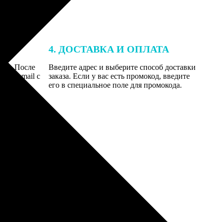
4. ДОСТАВКА И ОПЛАТА
той. После
Введите адрес и выберите способ доставки
 на email с
заказа. Если у вас есть промокод, введите
вим заказ
его в специальное поле для промокода.
мером для