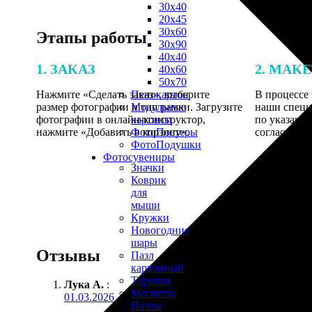
30х40
20х45
30х60
Этапы работы
30х90
40х40
1. ЗАКАЗ
2. МАК
40х60
50х70
Нажмите «Сделать заказ», выберите
В процессе 
Пенокартон
размер фотографии и тип рамки. Загрузите
наши специ
Модульные
фотографии в онлайн-конструктор,
по указанно
картины
нажмите «Добавить в корзину».
согласовани
ФотоПостеры
ФотоПодушки
Фотоcувениры
Значки
Коврик
для
мыши
Кружки
Новогодние
шары
Отзывы
Пазл
картонный
Тарелки
Лука А.
:
Магниты
01.03.2026
Пазлы