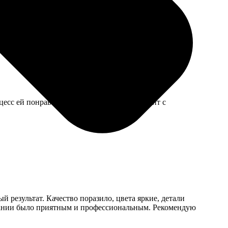
ь фотокнигу, зато результат порадовал — страницы
цесс ей понравился, хотя она не очень дружит с
 результат. Качество поразило, цвета яркие, детали
пании было приятным и профессиональным. Рекомендую