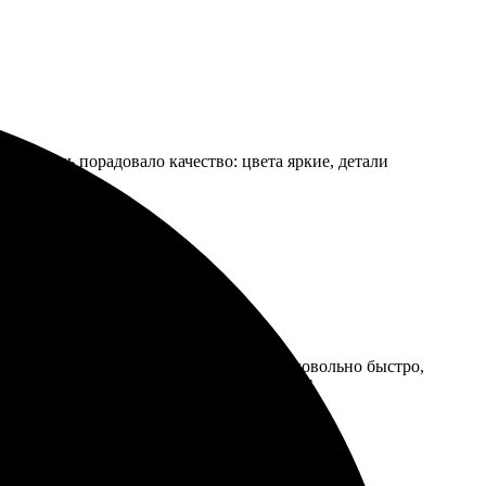
ен. Очень порадовало качество: цвета яркие, детали
м!
тографии и оформил заказ. Всё сделано довольно быстро,
ой компанией определенно стоит работать!