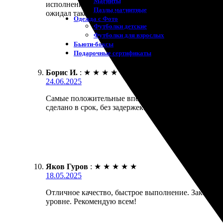
Магниты
исполнения точно совпали с заявленными. Качество
Пазлы магнитные
ожидал такой низкой. Рекомендую для печати фото
Одежда с Фото
Футболки детские
Футболки для взрослых
Бьюти-боксы
Подарочные сертификаты
Борис И.
:
★
★
★
★
★
24.06.2025
Самые положительные впечатления от сотрудничеств
сделано в срок, без задержек. Рекомендую для при
Яков Гуров
:
★
★
★
★
★
18.05.2025
Отличное качество, быстрое выполнение. Заказал 
уровне. Рекомендую всем!