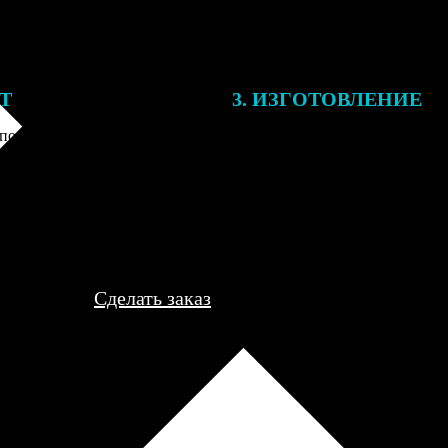
ЕТ
3. ИЗГОТОВЛЕНИЕ
подготовки заказа к печати
Оплатите заказ банковской кар
алисты могут связаться с Вами
оплаты получите подтверждение
му телефону или email для
описанием заказа. Когда отпра
я деталей.
вы получите письмо с трек-но
отслеживания.
Сделать заказ