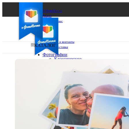
О ФотоПочте
Акции
Сделаем за вас
Бизнесу
FAQ
Франшиза
Поддержка и контакты
КАТАЛОГ
Оплата и доставка
Фотографии
Классические
фото
Ваш город:
10х10
10х15
Ваш регион доставки
13х18
15х15
Выберите из списка:
15х20
20х20
20х30
30х30
30х40
А4
Фото
в