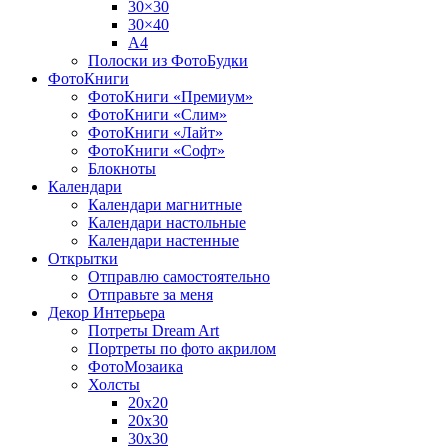
30×30
30×40
A4
Полоски из ФотоБудки
ФотоКниги
ФотоКниги «Премиум»
ФотоКниги «Слим»
ФотоКниги «Лайт»
ФотоКниги «Софт»
Блокноты
Календари
Календари магнитные
Календари настольные
Календари настенные
Открытки
Отправлю самостоятельно
Отправьте за меня
Декор Интерьера
Потреты Dream Art
Портреты по фото акрилом
ФотоМозаика
Холсты
20х20
20х30
30х30