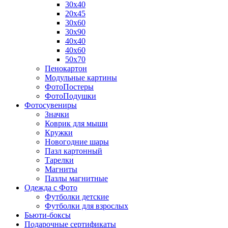
30х40
20х45
30х60
30х90
40х40
40х60
50х70
Пенокартон
Модульные картины
ФотоПостеры
ФотоПодушки
Фотоcувениры
Значки
Коврик для мыши
Кружки
Новогодние шары
Пазл картонный
Тарелки
Магниты
Пазлы магнитные
Одежда с Фото
Футболки детские
Футболки для взрослых
Бьюти-боксы
Подарочные сертификаты