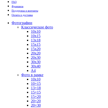
FAQ
Франшиза
Поддержка и контакты
Оплата и доставка
Фотографии
Классические фото
10х10
10х15
13х18
15х15
15х20
20х20
20х30
30х30
30х40
А4
Фото в рамке
10х10
10×15
13×18
15×15
15×20
20×20
20×30