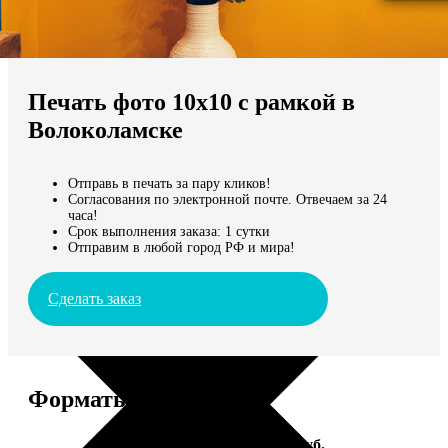
Не нашли Ваш город?
Мы доставляем по всему миру
Печать фото 10х10 с рамкой в
Продолжить без города
Волоколамске
Отправь в печать за пару кликов!
Согласования по электронной почте. Отвечаем за 24
часа!
Срок выполнения заказа: 1 сутки
Отправим в любой город РФ и мира!
Сделать заказ
Форматы и цены
Услуга
Цена, руб.