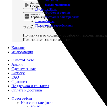
Магниты
Пазлы магнитные
Одежда с Фото
Футболки детские
Футболки для взрослых
Бьюти-боксы
Подарочные сертификаты
© 2026
FotoPostApp
. All rights reserved
Политика в отношении обработки персональных 
Пользовательское соглашение
Каталог
Информация
О ФотоПочте
Акции
Сделаем за вас
Бизнесу
FAQ
Франшиза
Поддержка и контакты
Оплата и доставка
Фотографии
Классические фото
10х10