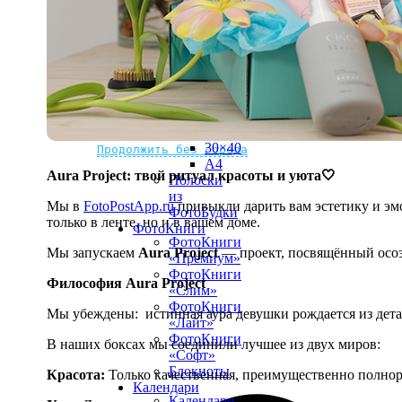
рамке
10х10
10×15
13×18
15×15
15×20
20×20
20×30
Не нашли Ваш город?
Мы доставляем по всему миру
30×30
30×40
Продолжить без города
A4
Aura Project: твой ритуал красоты и уюта🤍
Полоски
из
Мы в
FotoPostApp.ru
привыкли дарить вам эстетику и эмо
ФотоБудки
только в ленте, но и в вашем доме.
ФотоКниги
ФотоКниги
Мы запускаем
Aura Project
— проект, посвящённый осоз
«Премиум»
ФотоКниги
Философия Aura Project
«Слим»
ФотоКниги
Мы убеждены:
истинная аура девушки рождается из дет
«Лайт»
ФотоКниги
В наших боксах мы соединили лучшее из двух миров:
«Софт»
Блокноты
Красота:
Только качественная, преимущественно полнор
Календари
Календари