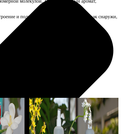
рфюмерной молекулой. Тонкий нишевый аромат,
строение и подчеркнут природное сияние — как снаружи,