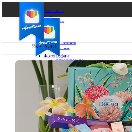
О ФотоПочте
Акции
Сделаем за вас
Бизнесу
FAQ
Франшиза
Поддержка и контакты
КАТАЛОГ
Оплата и доставка
Фотографии
Классические
фото
Ваш город:
10х10
10х15
Ваш регион доставки
13х18
15х15
Выберите из списка:
15х20
20х20
20х30
30х30
30х40
А4
Фото
в