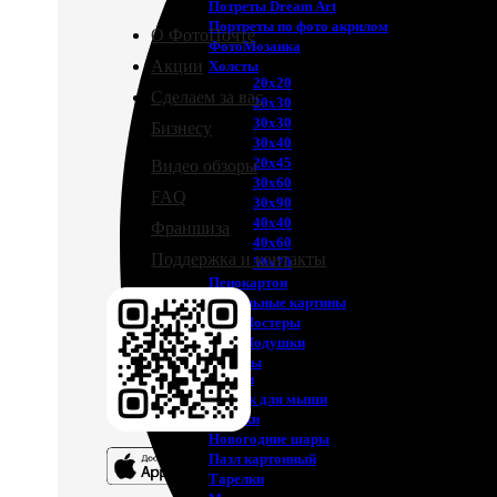
Потреты Dream Art
Портреты по фото акрилом
О ФотоПочте
ФотоМозаика
Акции
Холсты
20х20
Сделаем за вас
20х30
30х30
Бизнесу
30х40
20х45
Видео обзоры
30х60
FAQ
30х90
40х40
Франшиза
40х60
Поддержка и контакты
50х70
Пенокартон
Модульные картины
ФотоПостеры
ФотоПодушки
Фотоcувениры
Значки
Коврик для мыши
Кружки
Новогодние шары
Пазл картонный
Тарелки