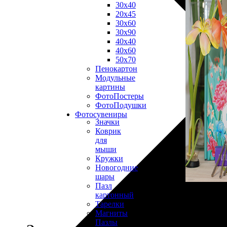
30х40
20х45
30х60
30х90
40х40
40х60
50х70
Пенокартон
Модульные
картины
ФотоПостеры
ФотоПодушки
Фотоcувениры
Значки
Коврик
для
мыши
Кружки
Новогодние
шары
Пазл
картонный
Тарелки
Магниты
Пазлы