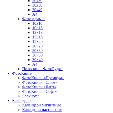
20х30
30х30
30х40
А4
Фото в рамке
10х10
10×15
13×18
15×15
15×20
20×20
20×30
30×30
30×40
A4
Полоски из ФотоБудки
ФотоКниги
ФотоКниги «Премиум»
ФотоКниги «Слим»
ФотоКниги «Лайт»
ФотоКниги «Софт»
Блокноты
Календари
Календари магнитные
Календари настольные