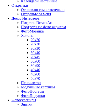
Календари настенные
Открытки
Отправлю самостоятельно
Отправьте за меня
Декор Интерьера
Потреты Dream Art
Портреты по фото акрилом
ФотоМозаика
Холсты
20х20
20х30
30х30
30х40
20х45
30х60
30х90
40х40
40х60
50х70
Пенокартон
Модульные картины
ФотоПостеры
ФотоПодушки
Фотоcувениры
Значки