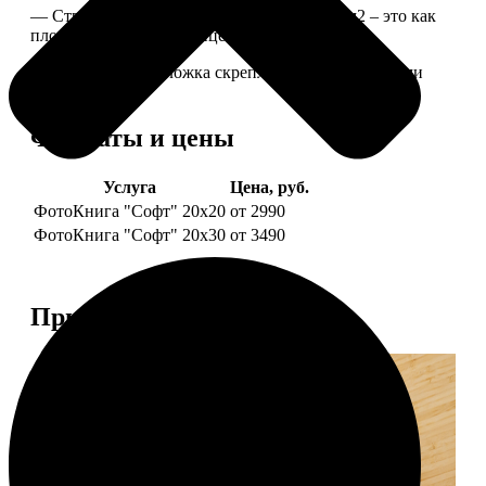
— Страницы из бумаги плотностью 170 г/м2 – это как
плотные страницы глянцевого журнала.
— Страницы и обложка скреплены металлическими
болтами.
Форматы и цены
Услуга
Цена, руб.
ФотоКнига "Софт" 20х20
от 2990
ФотоКнига "Софт" 20х30
от 3490
Примеры работ