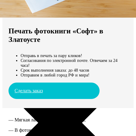
Не нашли Ваш город?
Мы доставляем по всему миру
Печать фотокниги «Софт» в
Продолжить без города
Златоусте
Отправь в печать за пару кликов!
Согласования по электронной почте. Отвечаем за 24
часа!
Срок выполнения заказа: до 48 часов
Отправим в любой город РФ и мира!
Сделать заказ
— Мягкая ламинированная обложка.
— В фотокниге от 60 до 300 страниц.