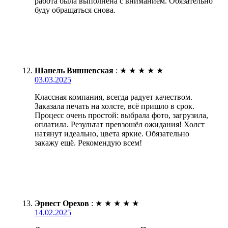
работа была выполнена с вниманием. Обязательно
буду обращаться снова.
Шанель Вишневская
:
★
★
★
★
★
03.03.2025
Классная компания, всегда радует качеством.
Заказала печать на холсте, всё пришло в срок.
Процесс очень простой: выбрала фото, загрузила,
оплатила. Результат превзошёл ожидания! Холст
натянут идеально, цвета яркие. Обязательно
закажу ещё. Рекомендую всем!
Эрнест Орехов
:
★
★
★
★
★
14.02.2025