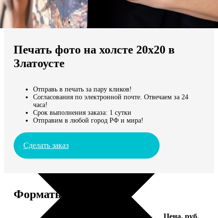
Не нашли Ваш город?
Мы доставляем по всему миру
Печать фото на холсте 20х20 в
Продолжить без города
Златоусте
Отправь в печать за пару кликов!
Согласования по электронной почте. Отвечаем за 24
часа!
Срок выполнения заказа: 1 сутки
Отправим в любой город РФ и мира!
Сделать заказ
Форматы и цены
Услуга
Цена, руб.