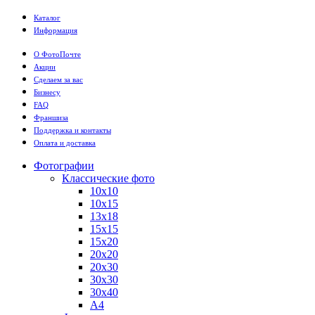
Каталог
Информация
О ФотоПочте
Акции
Сделаем за вас
Бизнесу
FAQ
Франшиза
Поддержка и контакты
Оплата и доставка
Фотографии
Классические фото
10х10
10х15
13х18
15х15
15х20
20х20
20х30
30х30
30х40
А4