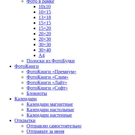
Фото в рамке
10х10
10×15
13×18
15×15
15×20
20×20
20×30
30×30
30×40
A4
Полоски из ФотоБудки
ФотоКниги
ФотоКниги «Премиум»
ФотоКниги «Слим»
ФотоКниги «Лайт»
ФотоКниги «Софт»
Блокноты
Календари
Календари магнитные
Календари настольные
Календари настенные
Открытки
Отправлю самостоятельно
Отправьте за меня