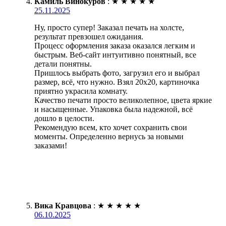
Камиль Винокуров
:
★
★
★
★
★
25.11.2025
Ну, просто супер! Заказал печать на холсте,
результат превзошел ожидания.
Процесс оформления заказа оказался легким и
быстрым. Веб-сайт интуитивно понятный, все
детали понятны.
Пришлось выбрать фото, загрузил его и выбрал
размер, всё, что нужно. Взял 20х20, картиночка
приятно украсила комнату.
Качество печати просто великолепное, цвета яркие
и насыщенные. Упаковка была надежной, всё
дошло в целости.
Рекомендую всем, кто хочет сохранить свои
моменты. Определенно вернусь за новыми
заказами!
Вика Кравцова
:
★
★
★
★
★
06.10.2025