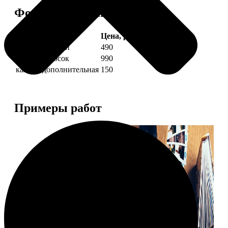
Форматы и цены
Услуга
Цена, руб.
4 фото полоски
490
8 фото полосок
990
каждая дополнительная
150
Примеры работ