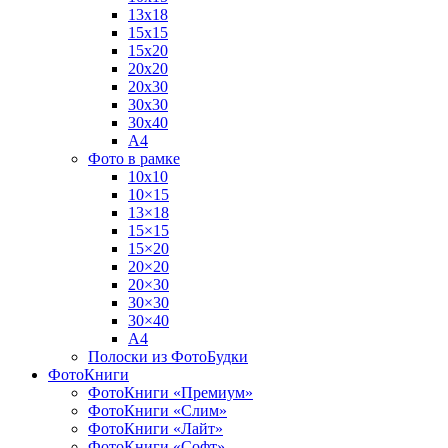
13х18
15х15
15х20
20х20
20х30
30х30
30х40
А4
Фото в рамке
10х10
10×15
13×18
15×15
15×20
20×20
20×30
30×30
30×40
A4
Полоски из ФотоБудки
ФотоКниги
ФотоКниги «Премиум»
ФотоКниги «Слим»
ФотоКниги «Лайт»
ФотоКниги «Софт»