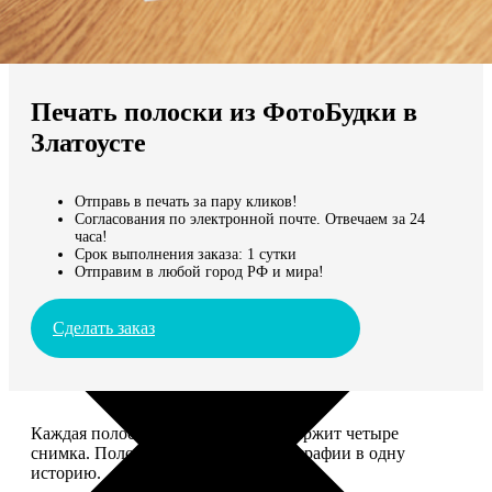
Не нашли Ваш город?
Мы доставляем по всему миру
Печать полоски из ФотоБудки в
Продолжить без города
Златоусте
Отправь в печать за пару кликов!
Согласования по электронной почте. Отвечаем за 24
часа!
Срок выполнения заказа: 1 сутки
Отправим в любой город РФ и мира!
Сделать заказ
Каждая полоска размером 5*20 содержит четыре
снимка. Полоски объединяют фотографии в одну
историю.