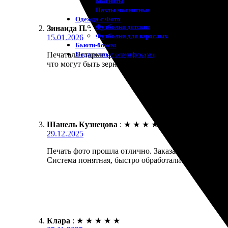
Магниты
Пазлы магнитные
Одежда с Фото
Футболки детские
Зинаида П.
:
Футболки для взрослых
15.01.2026
Бьюти-боксы
Подарочные сертификаты
Печатала старые фото из отпуска, чтобы в альбом 
что могут быть зерна, так и вышло на парочке, но 
Шанель Кузнецова
:
★
★
★
★
★
29.12.2025
Печать фото прошла отлично. Заказала размер 30х4
Система понятная, быстро обработали. Довольна к
Клара
:
★
★
★
★
★