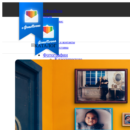
О ФотоПочте
Акции
Сделаем за вас
Бизнесу
FAQ
Франшиза
Поддержка и контакты
КАТАЛОГ
Оплата и доставка
Фотографии
Классические
фото
Ваш город:
10х10
10х15
Ваш регион доставки
13х18
15х15
Выберите из списка:
15х20
20х20
20х30
30х30
30х40
А4
Фото
в