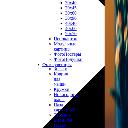
30х40
20х45
30х60
30х90
40х40
40х60
50х70
Пенокартон
Модульные
картины
ФотоПостеры
ФотоПодушки
Фотоcувениры
Значки
Коврик
для
мыши
Кружки
Новогодние
шары
Пазл
картонный
Тарелки
Магниты
Пазлы