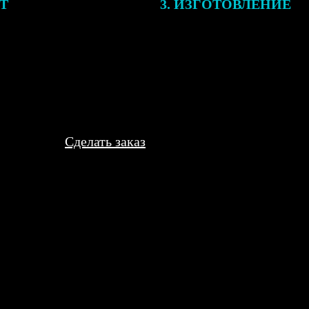
ЕТ
3. ИЗГОТОВЛЕНИЕ
подготовки заказа к печати
Оплатите заказ банковской кар
алисты могут связаться с Вами
оплаты получите подтверждение
му телефону или email для
описанием заказа. Когда отпра
я деталей.
вы получите письмо с трек-но
отслеживания.
Сделать заказ
ительной ярмарки в школе. Сделали недорого, ярко, дети разобр