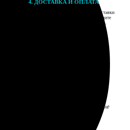
4. ДОСТАВКА И ОПЛАТА
той. После
Введите адрес и выберите способ доставки
 на email с
заказа. Если у вас есть промокод, введите
вим заказ
его в специальное поле для промокода.
мером для
али за час. Организаторы остались довольны, будем ещё