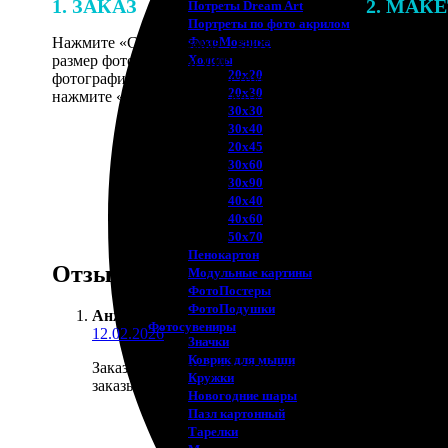
1. ЗАКАЗ
2. МАК
Потреты Dream Art
Портреты по фото акрилом
Нажмите «Сделать заказ», выберите
В процессе 
ФотоМозаика
размер фотографии и тип рамки. Загрузите
наши специ
Холсты
20х20
фотографии в онлайн-конструктор,
по указанно
20х30
нажмите «Добавить в корзину».
согласовани
30х30
30х40
20х45
30х60
30х90
40х40
40х60
50х70
Пенокартон
Отзывы
Модульные картины
ФотоПостеры
ФотоПодушки
Анжелика
:
Фотоcувениры
12.02.2026
Значки
Коврик для мыши
Заказала значки с героями мультиков для благотвор
Кружки
заказывать.
Новогодние шары
Пазл картонный
Тарелки