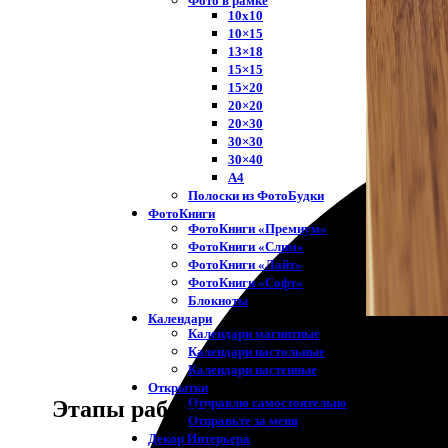
Фото в рамке
10х10
10×15
13×18
15×15
15×20
20×20
20×30
30×30
30×40
A4
Полоски из ФотоБудки
ФотоКниги
ФотоКниги «Премиум»
ФотоКниги «Слим»
ФотоКниги «Лайт»
ФотоКниги «Софт»
Блокноты
Календари
Календари магнитные
Календари настольные
Календари настенные
Открытки
Отправлю самостоятельно
Этапы работы
Отправьте за меня
Декор Интерьера