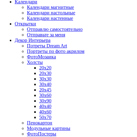
Календари
Календари магнитные
Календари настольные
Календари настенные
Открытки
Отправлю самостоятельно
Отправьте за меня
Декор Интерьера
Потреты Dream Art
Портреты по фото акрилом
ФотоМозаика
Холсты
20х20
20х30
30х30
30х40
20х45
30х60
30х90
40х40
40х60
50х70
Пенокартон
Модульные картины
ФотоПостеры