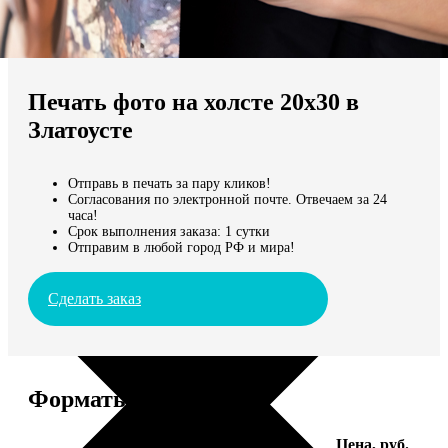
Не нашли Ваш город?
Мы доставляем по всему миру
Печать фото на холсте 20х30 в
Продолжить без города
Златоусте
Отправь в печать за пару кликов!
Согласования по электронной почте. Отвечаем за 24
часа!
Срок выполнения заказа: 1 сутки
Отправим в любой город РФ и мира!
Сделать заказ
Форматы и цены
Услуга
Цена, руб.