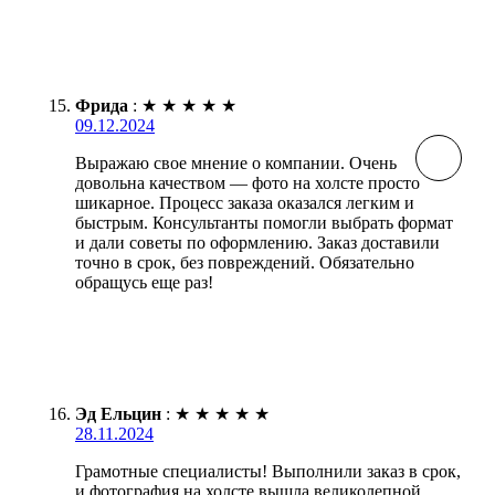
Фрида
:
★
★
★
★
★
09.12.2024
Выражаю свое мнение о компании. Очень
довольна качеством — фото на холсте просто
шикарное. Процесс заказа оказался легким и
быстрым. Консультанты помогли выбрать формат
и дали советы по оформлению. Заказ доставили
точно в срок, без повреждений. Обязательно
обращусь еще раз!
Эд Ельцин
:
★
★
★
★
★
28.11.2024
Грамотные специалисты! Выполнили заказ в срок,
и фотография на холсте вышла великолепной.