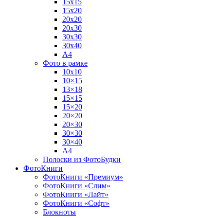
15х15
15х20
20х20
20х30
30х30
30х40
А4
Фото в рамке
10х10
10×15
13×18
15×15
15×20
20×20
20×30
30×30
30×40
A4
Полоски из ФотоБудки
ФотоКниги
ФотоКниги «Премиум»
ФотоКниги «Слим»
ФотоКниги «Лайт»
ФотоКниги «Софт»
Блокноты