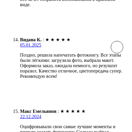
виде.
Видана К.
:
★
★
★
★
★
05.01.2025
Поздно, решила напечатать фотокнигу. Все этапы
были лёгкими: загрузила фото, выбрала макет.
Оформила заказ, ожидала немного, но результат
поразил. Качество отличное, цветопередача супер.
Рекомендую всем!
Макс Емельянов
:
★
★
★
★
★
22.12.2024
Оцифровывали свои самые лучшие моменты и
решили создать фотокнигу. Сначала выбрал