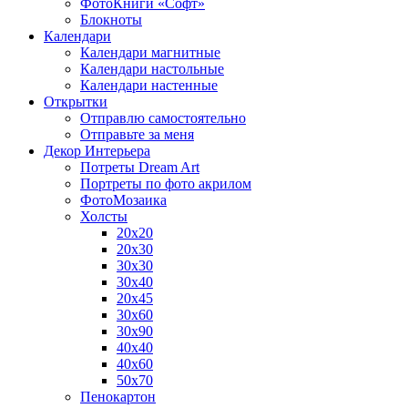
ФотоКниги «Софт»
Блокноты
Календари
Календари магнитные
Календари настольные
Календари настенные
Открытки
Отправлю самостоятельно
Отправьте за меня
Декор Интерьера
Потреты Dream Art
Портреты по фото акрилом
ФотоМозаика
Холсты
20х20
20х30
30х30
30х40
20х45
30х60
30х90
40х40
40х60
50х70
Пенокартон