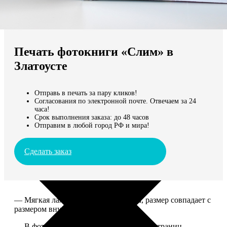
Не нашли Ваш город?
Мы доставляем по всему миру
Печать фотокниги «Слим» в
Продолжить без города
Златоусте
Отправь в печать за пару кликов!
Согласования по электронной почте. Отвечаем за 24
часа!
Срок выполнения заказа: до 48 часов
Отправим в любой город РФ и мира!
Сделать заказ
— Мягкая ламинированная обложка, размер совпадает с
размером внутреннего блока.
— В фотокниге может быть от 10 до 50 страниц.