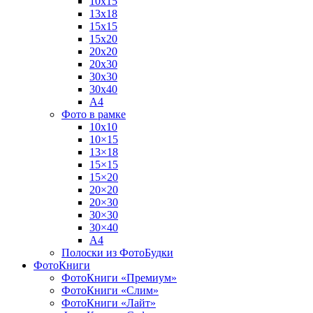
10х15
13х18
15х15
15х20
20х20
20х30
30х30
30х40
А4
Фото в рамке
10х10
10×15
13×18
15×15
15×20
20×20
20×30
30×30
30×40
A4
Полоски из ФотоБудки
ФотоКниги
ФотоКниги «Премиум»
ФотоКниги «Слим»
ФотоКниги «Лайт»