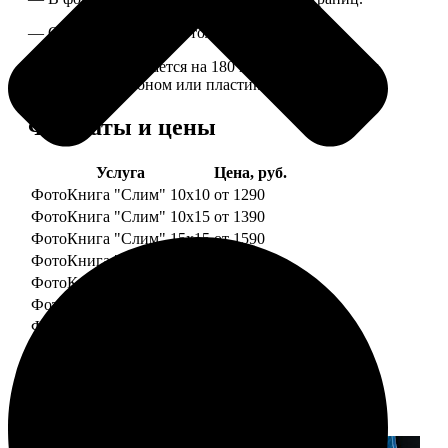
— Страницы плотные, толщина 1 мм.
— Книга раскрывается на 180 градусов, развороты
укреплены картоном или пластиком.
Форматы и цены
Услуга
Цена, руб.
ФотоКнига "Слим" 10x10
от 1290
ФотоКнига "Слим" 10x15
от 1390
ФотоКнига "Слим" 15x15
от 1590
ФотоКнига "Слим" 15x20
от 1890
ФотоКнига "Слим" 20x20
от 1990
ФотоКнига "Слим" 20x30
от 2490
ФотоКнига "Слим" 25x25
от 2990
Примеры работ