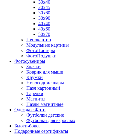
30х40
20х45
30х60
30х90
40х40
40х60
50х70
Пенокартон
Модульные картины
ФотоПостеры
ФотоПодушки
Фотоcувениры
Значки
Коврик для мыши
Кружки
Новогодние шары
Пазл картонный
Тарелки
Магниты
Пазлы магнитные
Одежда с Фото
Футболки детские
Футболки для взрослых
Бьюти-боксы
Подарочные сертификаты