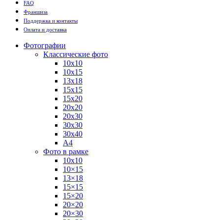
FAQ
Франшиза
Поддержка и контакты
Оплата и доставка
Фотографии
Классические фото
10х10
10х15
13х18
15х15
15х20
20х20
20х30
30х30
30х40
А4
Фото в рамке
10х10
10×15
13×18
15×15
15×20
20×20
20×30