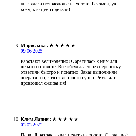
выглядела потрясающе на холсте. Рекомендую
всем, кто ценит детали!
Мирослава
:
★
★
★
★
★
09.06.2025
Работают великолепно! Обратилась к ним для
печати на холсте. Все обсудила через переписку,
ответили быстро и понятно. Заказ выполнили
оперативно, качество просто супер. Результат
превзошел ожидания!
Клим Лапин
:
★
★
★
★
★
05.05.2025
Первый раз заказывал печать на холсте. Сделал всё