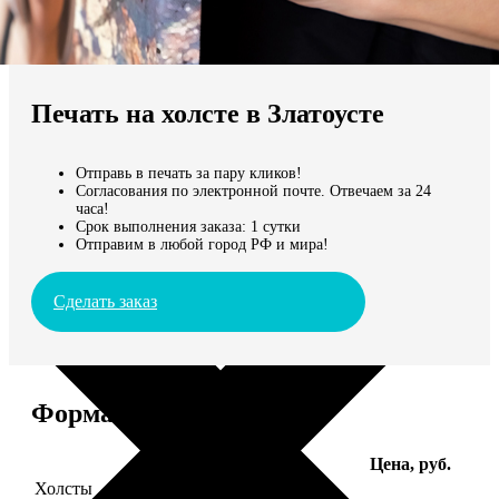
Не нашли Ваш город?
Мы доставляем по всему миру
Печать на холсте в Златоусте
Продолжить без города
Отправь в печать за пару кликов!
Согласования по электронной почте. Отвечаем за 24
часа!
Срок выполнения заказа: 1 сутки
Отправим в любой город РФ и мира!
Сделать заказ
Форматы и цены
Услуга
Цена, руб.
Холсты