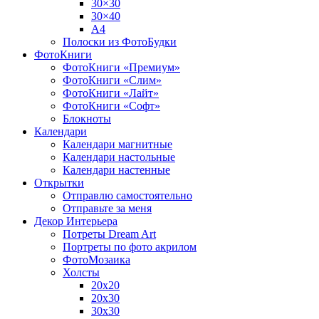
30×30
30×40
A4
Полоски из ФотоБудки
ФотоКниги
ФотоКниги «Премиум»
ФотоКниги «Слим»
ФотоКниги «Лайт»
ФотоКниги «Софт»
Блокноты
Календари
Календари магнитные
Календари настольные
Календари настенные
Открытки
Отправлю самостоятельно
Отправьте за меня
Декор Интерьера
Потреты Dream Art
Портреты по фото акрилом
ФотоМозаика
Холсты
20х20
20х30
30х30