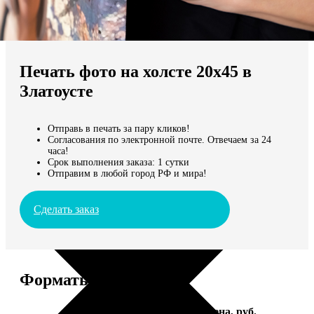
Не нашли Ваш город?
Мы доставляем по всему миру
Печать фото на холсте 20х45 в
Продолжить без города
Златоусте
Отправь в печать за пару кликов!
Согласования по электронной почте. Отвечаем за 24
часа!
Срок выполнения заказа: 1 сутки
Отправим в любой город РФ и мира!
Сделать заказ
Форматы и цены
Услуга
Цена, руб.