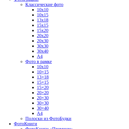
Классические фото
10х10
10х15
13х18
15х15
15х20
20х20
20х30
30х30
30х40
А4
Фото в рамке
10х10
10×15
13×18
15×15
15×20
20×20
20×30
30×30
30×40
A4
Полоски из ФотоБудки
ФотоКниги
ФотоКниги «Премиум»