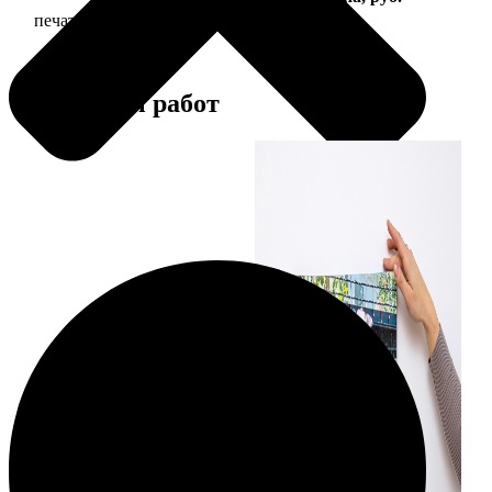
печать фото на холсте с подрамником
2490
Примеры работ