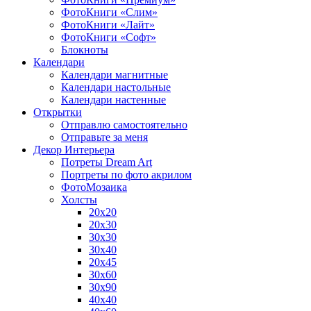
ФотоКниги «Слим»
ФотоКниги «Лайт»
ФотоКниги «Софт»
Блокноты
Календари
Календари магнитные
Календари настольные
Календари настенные
Открытки
Отправлю самостоятельно
Отправьте за меня
Декор Интерьера
Потреты Dream Art
Портреты по фото акрилом
ФотоМозаика
Холсты
20х20
20х30
30х30
30х40
20х45
30х60
30х90
40х40