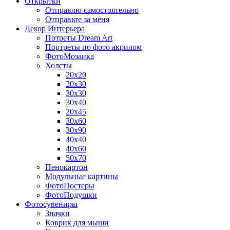
Открытки
Отправлю самостоятельно
Отправьте за меня
Декор Интерьера
Потреты Dream Art
Портреты по фото акрилом
ФотоМозаика
Холсты
20х20
20х30
30х30
30х40
20х45
30х60
30х90
40х40
40х60
50х70
Пенокартон
Модульные картины
ФотоПостеры
ФотоПодушки
Фотоcувениры
Значки
Коврик для мыши