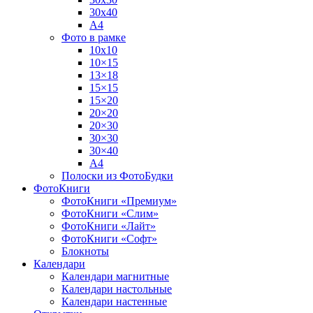
30х40
А4
Фото в рамке
10х10
10×15
13×18
15×15
15×20
20×20
20×30
30×30
30×40
A4
Полоски из ФотоБудки
ФотоКниги
ФотоКниги «Премиум»
ФотоКниги «Слим»
ФотоКниги «Лайт»
ФотоКниги «Софт»
Блокноты
Календари
Календари магнитные
Календари настольные
Календари настенные