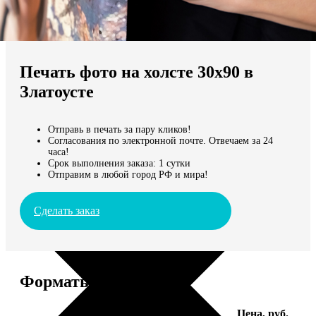
Не нашли Ваш город?
Мы доставляем по всему миру
Печать фото на холсте 30х90 в
Продолжить без города
Златоусте
Отправь в печать за пару кликов!
Согласования по электронной почте. Отвечаем за 24
часа!
Срок выполнения заказа: 1 сутки
Отправим в любой город РФ и мира!
Сделать заказ
Форматы и цены
Услуга
Цена, руб.