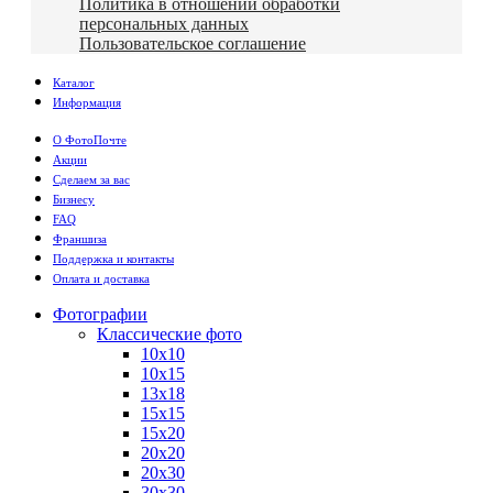
Политика в отношении обработки
персональных данных
Пользовательское соглашение
Каталог
Информация
О ФотоПочте
Акции
Сделаем за вас
Бизнесу
FAQ
Франшиза
Поддержка и контакты
Оплата и доставка
Фотографии
Классические фото
10х10
10х15
13х18
15х15
15х20
20х20
20х30
30х30