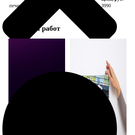
печать фото на холсте 30х90 на подрамнике
3990
Примеры работ