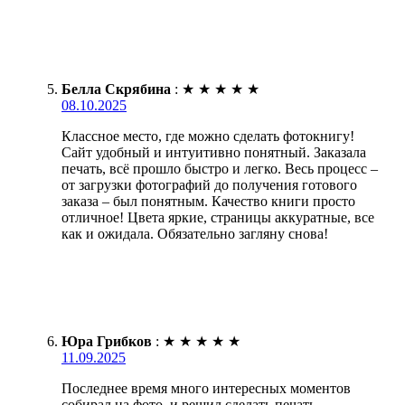
Белла Скрябина
:
★
★
★
★
★
08.10.2025
Классное место, где можно сделать фотокнигу!
Сайт удобный и интуитивно понятный. Заказала
печать, всё прошло быстро и легко. Весь процесс –
от загрузки фотографий до получения готового
заказа – был понятным. Качество книги просто
отличное! Цвета яркие, страницы аккуратные, все
как и ожидала. Обязательно загляну снова!
Юра Грибков
:
★
★
★
★
★
11.09.2025
Последнее время много интересных моментов
собирал на фото, и решил сделать печать