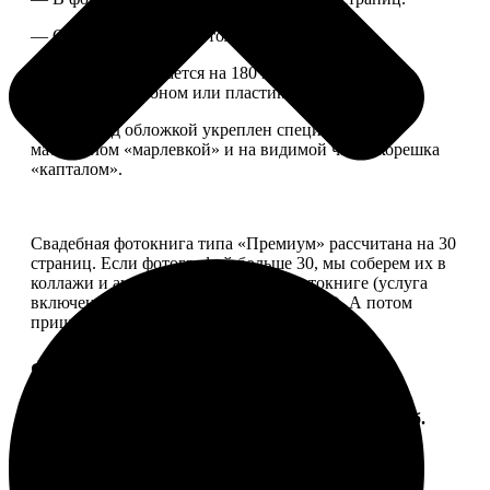
— Страницы плотные, толщина 1 мм.
— Книга раскрывается на 180 градусов, развороты
укреплены картоном или пластиком.
— Блок под обложкой укреплен специальным
материалом «марлевкой» и на видимой части корешка
«капталом».
Свадебная фотокнига типа «Премиум» рассчитана на 30
страниц. Если фотографий больше 30, мы соберем их в
коллажи и аккуратно разместим в фотокниге (услуга
включена, стоимость останется прежней). А потом
пришлем вам на согласование развороты.
Форматы и цены
Услуга
Цена, руб.
ФотоКнига "Премиум" 10x10
от 2490
ФотоКнига "Премиум" 10x15
от 2890