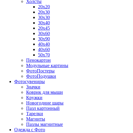
Холсты
20х20
20х30
30х30
30х40
20х45
30х60
30х90
40х40
40х60
50х70
Пенокартон
Модульные картины
ФотоПостеры
ФотоПодушки
Фотоcувениры
Значки
Коврик для мыши
Кружки
Новогодние шары
Пазл картонный
Тарелки
Магниты
Пазлы магнитные
Одежда с Фото