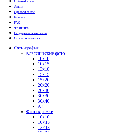
О ФотоПочте
Акции
Сделаем за вас
Бизнесу
FAQ
Франшиза
Поддержка и контакты
Оплата и доставка
Фотографии
Классические фото
10х10
10х15
13х18
15х15
15х20
20х20
20х30
30х30
30х40
А4
Фото в рамке
10х10
10×15
13×18