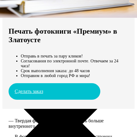
Не нашли Ваш город?
Мы доставляем по всему миру
Печать фотокниги «Премиум» в
Продолжить без города
Златоусте
Отправь в печать за пару кликов!
Согласования по электронной почте. Отвечаем за 24
часа!
Срок выполнения заказа: до 48 часов
Отправим в любой город РФ и мира!
Сделать заказ
— Твердая фотообложка, размер чуть больше
внутреннего блока.
— В фотокниге может быть от 20 до 100 страниц.