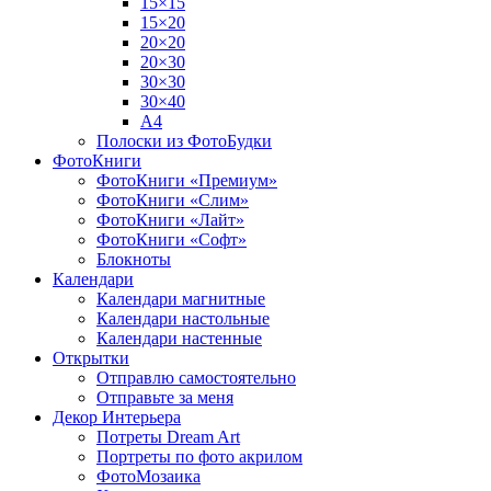
15×15
15×20
20×20
20×30
30×30
30×40
A4
Полоски из ФотоБудки
ФотоКниги
ФотоКниги «Премиум»
ФотоКниги «Слим»
ФотоКниги «Лайт»
ФотоКниги «Софт»
Блокноты
Календари
Календари магнитные
Календари настольные
Календари настенные
Открытки
Отправлю самостоятельно
Отправьте за меня
Декор Интерьера
Потреты Dream Art
Портреты по фото акрилом
ФотоМозаика