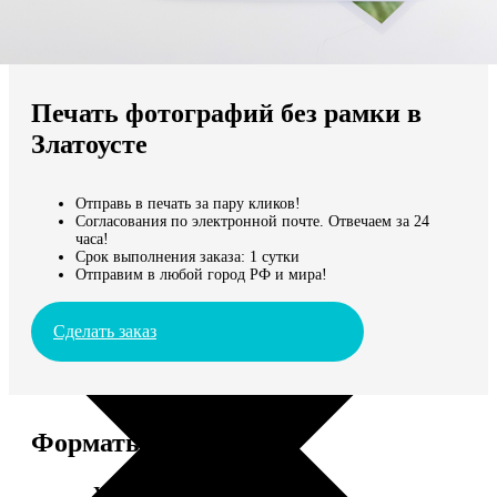
Не нашли Ваш город?
Мы доставляем по всему миру
Печать фотографий без рамки в
Продолжить без города
Златоусте
Отправь в печать за пару кликов!
Согласования по электронной почте. Отвечаем за 24
часа!
Срок выполнения заказа: 1 сутки
Отправим в любой город РФ и мира!
Сделать заказ
Форматы и цены
Услуга
Цена, руб.