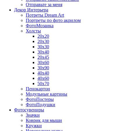
Отправьте за меня
Декор Интерьера
Потреты Dream Art
Портреты по фото акрилом
ФотоМозаика
Холсты
20х20
20х30
30х30
30х40
20х45
30х60
30х90
40х40
40х60
50х70
Пенокартон
Модульные картины
ФотоПостеры
ФотоПодушки
Фотоcувениры
Значки
Коврик для мыши
Кружки
Новогодние шары