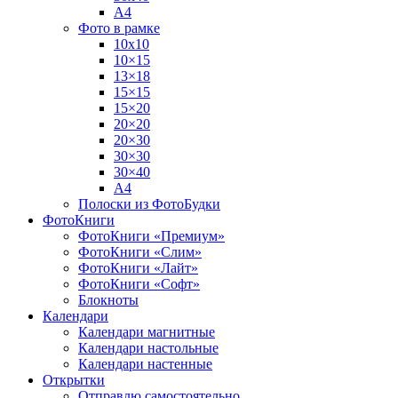
А4
Фото в рамке
10х10
10×15
13×18
15×15
15×20
20×20
20×30
30×30
30×40
A4
Полоски из ФотоБудки
ФотоКниги
ФотоКниги «Премиум»
ФотоКниги «Слим»
ФотоКниги «Лайт»
ФотоКниги «Софт»
Блокноты
Календари
Календари магнитные
Календари настольные
Календари настенные
Открытки
Отправлю самостоятельно