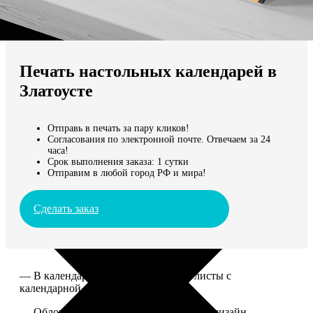
Не нашли Ваш город?
Мы доставляем по всему миру
Печать настольных календарей в
Продолжить без города
Златоусте
Отправь в печать за пару кликов!
Согласования по электронной почте. Отвечаем за 24
часа!
Срок выполнения заказа: 1 сутки
Отправим в любой город РФ и мира!
Сделать заказ
— В календаре 13 листов: обложка+листы с
календарной сеткой.
— Обложка для календаря стандартная, дизайн