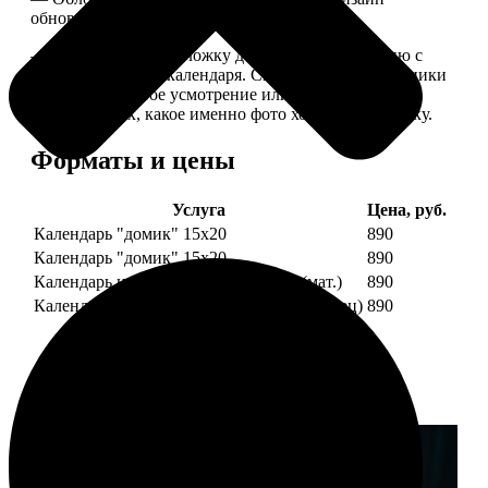
обновляем каждый год.
— В кружочек на обложку добавляем фотографию с
одной из страниц календаря. Снимок наши сотрудники
выбирают на свое усмотрение или пишите в
комментариях, какое именно фото хотите на обложку.
Форматы и цены
Услуга
Цена, руб.
Календарь "домик" 15х20
890
Календарь "домик" 15х20
890
Календарь настольный А5 210х148 (мат.)
890
Календарь настольный А5 210х148 (глянец)
890
Примеры работ