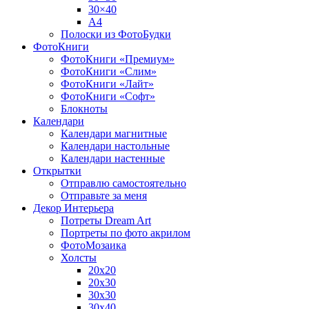
30×40
A4
Полоски из ФотоБудки
ФотоКниги
ФотоКниги «Премиум»
ФотоКниги «Слим»
ФотоКниги «Лайт»
ФотоКниги «Софт»
Блокноты
Календари
Календари магнитные
Календари настольные
Календари настенные
Открытки
Отправлю самостоятельно
Отправьте за меня
Декор Интерьера
Потреты Dream Art
Портреты по фото акрилом
ФотоМозаика
Холсты
20х20
20х30
30х30
30х40