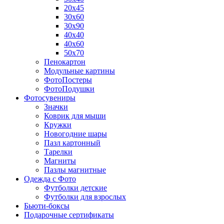
20х45
30х60
30х90
40х40
40х60
50х70
Пенокартон
Модульные картины
ФотоПостеры
ФотоПодушки
Фотоcувениры
Значки
Коврик для мыши
Кружки
Новогодние шары
Пазл картонный
Тарелки
Магниты
Пазлы магнитные
Одежда с Фото
Футболки детские
Футболки для взрослых
Бьюти-боксы
Подарочные сертификаты