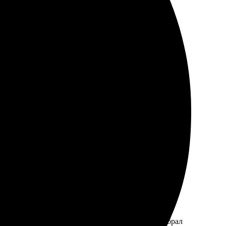
 Доставили в оговоренные сроки, не было никаких
мпанией. Обязательно обращусь еще!
й интерфейс на сайте, всё очень просто. Доставили в
ро ответила, все объяснила. Через пару дней забрал