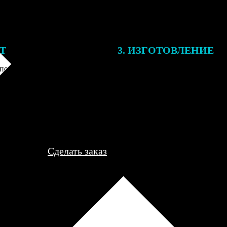
ЕТ
3. ИЗГОТОВЛЕНИЕ
подготовки заказа к печати
Оплатите заказ банковской кар
алисты могут связаться с Вами
оплаты получите подтверждение
му телефону или email для
описанием заказа. Когда отпра
я деталей.
вы получите письмо с трек-но
отслеживания.
Сделать заказ