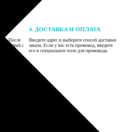
4. ДОСТАВКА И ОПЛАТА
той. После
Введите адрес и выберите способ доставки
 на email с
заказа. Если у вас есть промокод, введите
вим заказ
его в специальное поле для промокода.
мером для