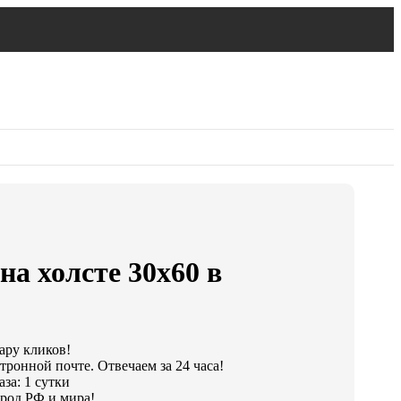
на холсте 30х60 в
пару кликов!
тронной почте. Отвечаем за 24 часа!
за: 1 сутки
род РФ и мира!