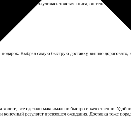
али, сверстали. Получилась толстая книга, он теперь всем хваст
 подарок. Выбрал самую быструю доставку, вышло дороговато, но
 холсте, все сделали максимально быстро и качественно. Удобно,
 конечный результат превзошел ожидания. Доставка тоже порадо