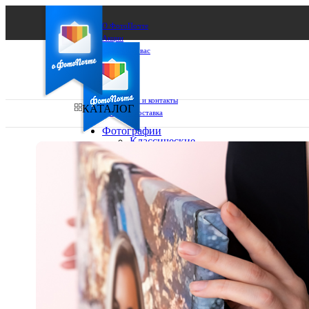
О ФотоПочте
Акции
Сделаем за вас
Бизнесу
FAQ
Франшиза
Поддержка и контакты
КАТАЛОГ
Оплата и доставка
Фотографии
Классические
фото
Ваш город:
10х10
10х15
Ваш регион доставки
13х18
15х15
Выберите из списка:
15х20
20х20
20х30
30х30
30х40
А4
Фото
в