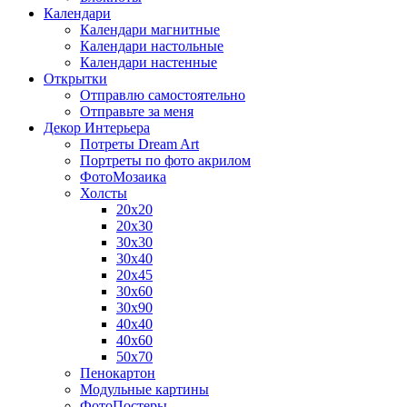
Календари
Календари магнитные
Календари настольные
Календари настенные
Открытки
Отправлю самостоятельно
Отправьте за меня
Декор Интерьера
Потреты Dream Art
Портреты по фото акрилом
ФотоМозаика
Холсты
20х20
20х30
30х30
30х40
20х45
30х60
30х90
40х40
40х60
50х70
Пенокартон
Модульные картины
ФотоПостеры