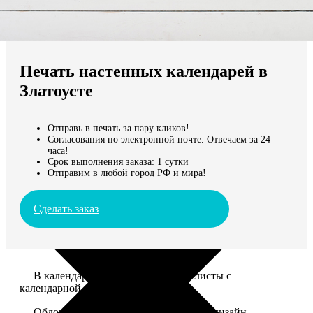
Не нашли Ваш город?
Мы доставляем по всему миру
Печать настенных календарей в
Продолжить без города
Златоусте
Отправь в печать за пару кликов!
Согласования по электронной почте. Отвечаем за 24
часа!
Срок выполнения заказа: 1 сутки
Отправим в любой город РФ и мира!
Сделать заказ
— В календаре 13 листов: обложка+листы с
календарной сеткой.
— Обложка для календаря стандартная, дизайн