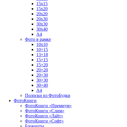
15х15
15х20
20х20
20х30
30х30
30х40
А4
Фото в рамке
10х10
10×15
13×18
15×15
15×20
20×20
20×30
30×30
30×40
A4
Полоски из ФотоБудки
ФотоКниги
ФотоКниги «Премиум»
ФотоКниги «Слим»
ФотоКниги «Лайт»
ФотоКниги «Софт»
Блокноты