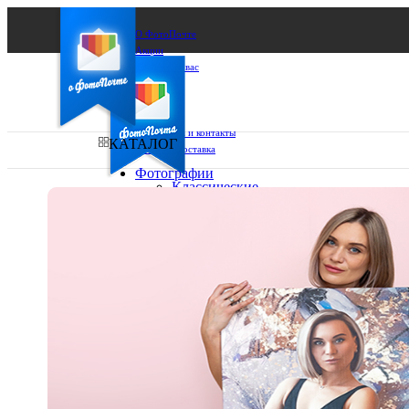
О ФотоПочте
Акции
Сделаем за вас
Бизнесу
FAQ
Франшиза
Поддержка и контакты
КАТАЛОГ
Оплата и доставка
Фотографии
Классические
фото
Ваш город:
10х10
10х15
Ваш регион доставки
13х18
15х15
Выберите из списка:
15х20
20х20
20х30
30х30
30х40
А4
Фото
в