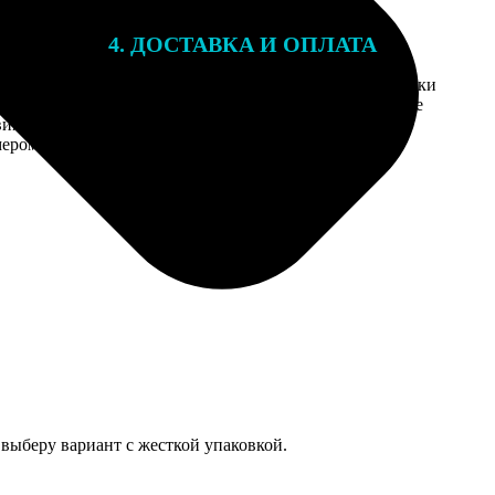
4. ДОСТАВКА И ОПЛАТА
той. После
Введите адрес и выберите способ доставки
 на email с
заказа. Если у вас есть промокод, введите
вим заказ
его в специальное поле для промокода.
мером для
выберу вариант с жесткой упаковкой.