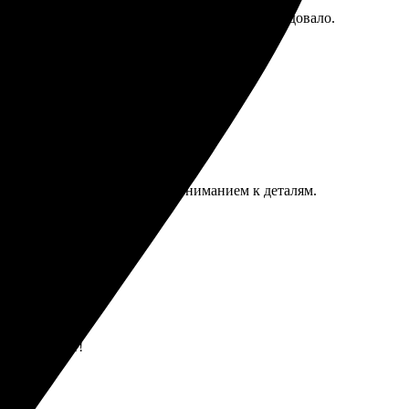
ровне. Получила заказ быстро, качество порадовало.
ботка, всё было выполнено с вниманием к деталям.
о впечатляет!