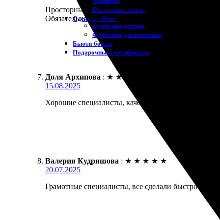
Магниты
Просторный выбор, понятные цены и отличный серви
Пазлы магнитные
Обязательно вернусь за другими сувенирами!
Одежда с Фото
Футболки детские
Футболки для взрослых
Бьюти-боксы
Подарочные сертификаты
Доля Архипова
:
★
★
★
★
★
15.08.2025
Хорошие специалисты, качественная печать. Заказа
Валерия Кудряшова
:
★
★
★
★
★
20.07.2025
Грамотные специалисты, все сделали быстро и качес