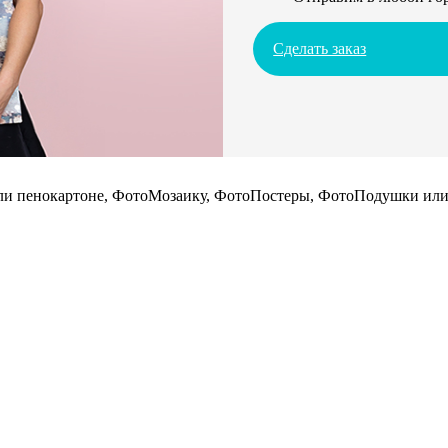
Сделать заказ
 или пенокартоне, ФотоМозаику, ФотоПостеры, ФотоПодушки или 