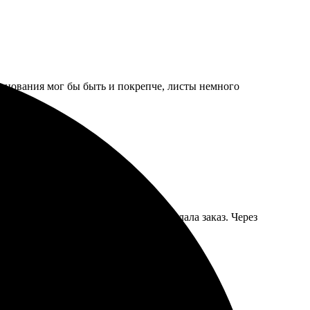
основания мог бы быть и покрепче, листы немного
 загрузила фото, выбрала размер, сделала заказ. Через
илось, буду заказывать снова.