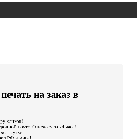
печать на заказ в
ару кликов!
ронной почте. Отвечаем за 24 часа!
а: 1 сутки
род РФ и мира!