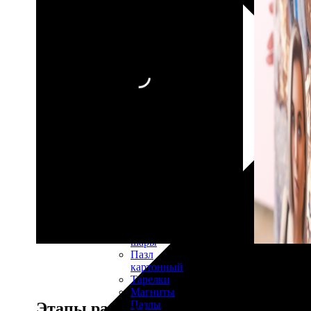
30х40
20х45
30х60
30х90
40х40
40х60
50х70
Пенокартон
Модульные
картины
ФотоПостеры
ФотоПодушки
Фотоcувениры
Значки
Коврик
для
мыши
Кружки
Новогодние
шары
Пазл
картонный
Тарелки
Магниты
Пазлы
Этапы работы