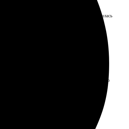
ние заняло всего несколько минут. Картинка получилась
ис!
сс помогли облегчить грамотные консультанты. Все
 следующей неделе. Качество печати просто
на высшем уровне, все четко, без задержек. Рекомендую