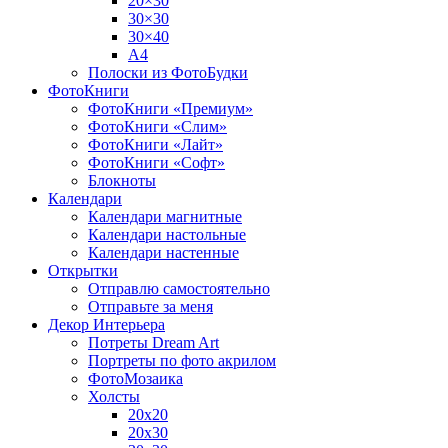
20×30
30×30
30×40
A4
Полоски из ФотоБудки
ФотоКниги
ФотоКниги «Премиум»
ФотоКниги «Слим»
ФотоКниги «Лайт»
ФотоКниги «Софт»
Блокноты
Календари
Календари магнитные
Календари настольные
Календари настенные
Открытки
Отправлю самостоятельно
Отправьте за меня
Декор Интерьера
Потреты Dream Art
Портреты по фото акрилом
ФотоМозаика
Холсты
20х20
20х30