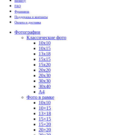
Бизнесу
FAQ
Франшиза
Поддержка и контакты
Оплата и доставка
Фотографии
Классические фото
10х10
10х15
13х18
15х15
15х20
20х20
20х30
30х30
30х40
А4
Фото в рамке
10х10
10×15
13×18
15×15
15×20
20×20