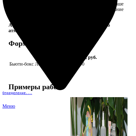
себе. Это коллекция продуктов, которые создадут ваше
идеальное настроение и подчеркнут природное сияние
— как снаружи, так и изнутри.
Aura Project by
FotoPostApp.ru
— создай свою
атмосферу!
Форматы и цены
Услуга
Цена, руб.
Бьюти-бокс Леди Mail "Весна"
2590
Примеры работ
Определение...
Меню