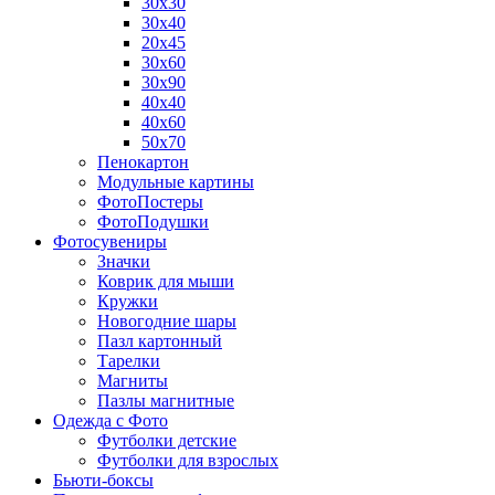
30х30
30х40
20х45
30х60
30х90
40х40
40х60
50х70
Пенокартон
Модульные картины
ФотоПостеры
ФотоПодушки
Фотоcувениры
Значки
Коврик для мыши
Кружки
Новогодние шары
Пазл картонный
Тарелки
Магниты
Пазлы магнитные
Одежда с Фото
Футболки детские
Футболки для взрослых
Бьюти-боксы