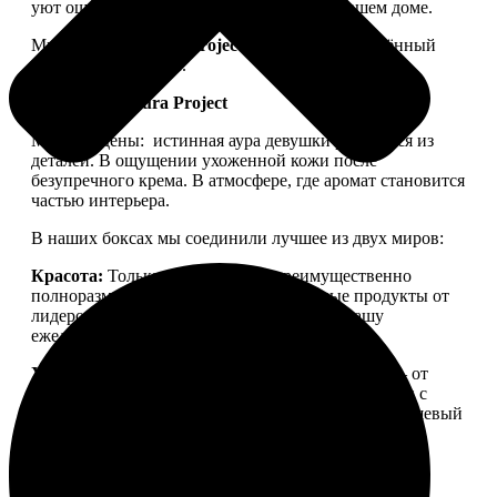
уют ощущался не только в ленте, но и в вашем доме.
Мы запускаем
Aura Project
— проект, посвящённый
осознанной красоте.
Философия Aura Project
Мы убеждены:
истинная аура девушки рождается из
деталей. В ощущении ухоженной кожи после
безупречного крема. В атмосфере, где аромат становится
частью интерьера.
В наших боксах мы соединили лучшее из двух миров:
Красота:
Только качественная, преимущественно
полноразмерная косметика. Проверенные продукты от
лидеров бьюти-рынка, которые войдут в вашу
ежедневную рутину.
Уют:
Детали для дома, создающие настроение — от
свечей для медитации до арома-капсул для стирки с
уникальной парфюмерной молекулой. Тонкий нишевый
аромат, ощущение тепла и пространства, в которое
хочется возвращаться.
Aura Project
— это
персональный ритуал заботы о