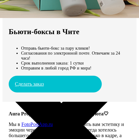
Не нашли Ваш город?
Мы доставляем по всему миру
Бьюти-боксы в Чите
Продолжить без города
Отправь бьюти-бокс за пару кликов!
Согласования по электронной почте. Отвечаем за 24
часа!
Срок выполнения заказа: 1 сутки
Отправим в любой город РФ и мира!
Сделать заказ
Aura Project: твой ритуал красоты и уюта🤍
Мы в
FotoPostApp.ru
привыкли дарить вам эстетику и
эмоции через фотографии. Но нам всегда хотелось
большего — чтобы красота жила не только в кадре, а