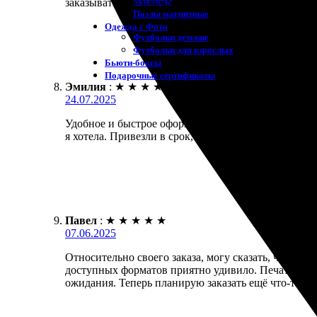
Магниты
заказывать ещё и рекомендовать всем друзьям.
Пазлы магнитные
Одежда с Фото
Футболки детские
Футболки для взрослых
Бьюти-боксы
Подарочные сертификаты
Эмилия
:
★
★
★
★
★
24.07.2025
Удобное и быстрое оформление заказа. Выбор изоб
я хотела. Привезли в срок, упаковка хорошая. Резу
Павел
:
★
★
★
★
★
07.06.2025
Относительно своего заказа, могу сказать, что всё
доступных форматов приятно удивило. Печать сделан
ожидания. Теперь планирую заказать ещё что-то!