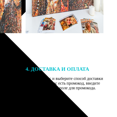
4. ДОСТАВКА И ОПЛАТА
той. После
Введите адрес и выберите способ доставки
 на email с
заказа. Если у вас есть промокод, введите
вим заказ
его в специальное поле для промокода.
мером для