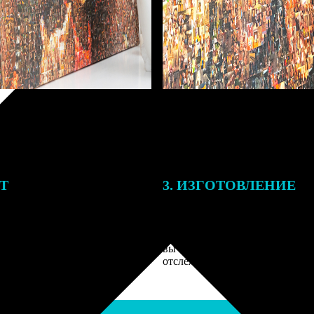
ЕТ
3. ИЗГОТОВЛЕНИЕ
подготовки заказа к печати
Оплатите заказ банковской кар
алисты могут связаться с Вами
оплаты получите подтверждение
му телефону или email для
описанием заказа. Когда отпра
я деталей.
вы получите письмо с трек-но
отслеживания.