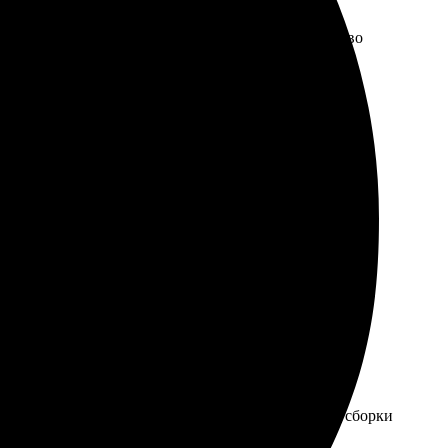
 фотографии, выбрала оформление и размер. Качество
всем, кто хочет сделать что-то необычное!
 яркие. Заказ доставили быстро, упаковка отличная.
тально откликнулись на мои пожелания. Качество сборки
 профессионализм команды. Теперь точно буду