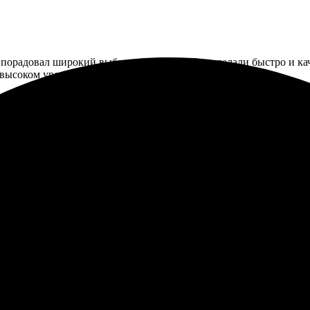
ь порадовал широкий выбор материалов. Все сделали быстро и ка
высоком уровне. Результат превзошел ожидания!
ладко. Удобный сайт и простая инструкция. Выбрала картинки и 
детали отличные. Упаковка тоже порадовала — ничего не повреди