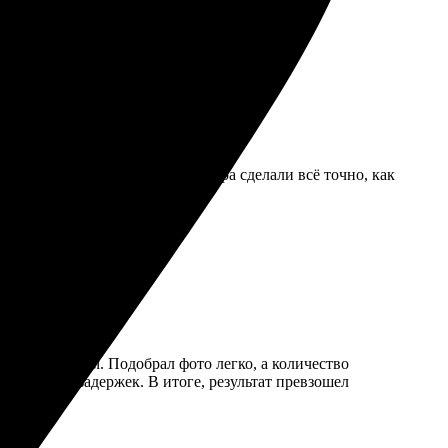
мент и доступные цены. Мастера сделали всё точно, как
ным и понятным. Подобрал фото легко, а количество
время, без задержек. В итоге, результат превзошел