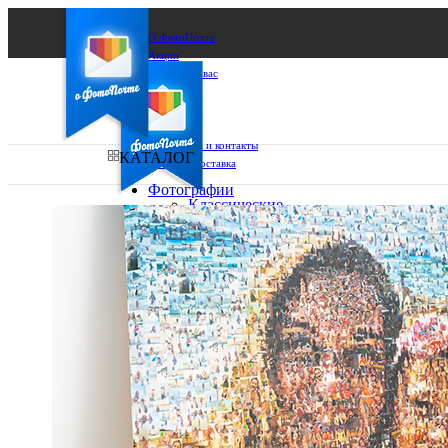
О ФотоПочте
Акции
Сделаем за вас
Бизнесу
FAQ
Франшиза
Поддержка и контакты
КАТАЛОГ
Оплата и доставка
Фотографии
Классические
фото
Ваш город:
10х10
10х15
Ваш регион доставки
13х18
15х15
Выберите из списка:
15х20
20х20
20х30
30х30
30х40
А4
Фото
в