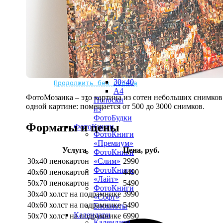
рамке
10х10
10×15
13×18
15×15
15×20
20×20
20×30
Не нашли Ваш город?
Мы доставляем по всему миру
30×30
30×40
Продолжить без города
A4
ФотоМозаика – это картина из сотен небольших снимков.
Полоски
одной картине: помещается от 500 до 3000 снимков.
из
ФотоБудки
Форматы и цены
ФотоКниги
ФотоКниги
«Премиум»
Услуга
Цена, руб.
ФотоКниги
30х40 пенокартон
2990
«Слим»
ФотоКниги
40х60 пенокартон
4490
«Лайт»
50х70 пенокартон
5490
ФотоКниги
30х40 холст на подрамнике
3990
«Софт»
40х60 холст на подрамнике
5490
Блокноты
Календари
50х70 холст на подрамнике
6990
Календари