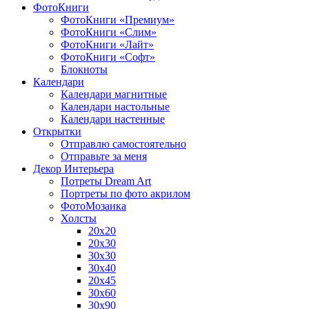
ФотоКниги
ФотоКниги «Премиум»
ФотоКниги «Слим»
ФотоКниги «Лайт»
ФотоКниги «Софт»
Блокноты
Календари
Календари магнитные
Календари настольные
Календари настенные
Открытки
Отправлю самостоятельно
Отправьте за меня
Декор Интерьера
Потреты Dream Art
Портреты по фото акрилом
ФотоМозаика
Холсты
20х20
20х30
30х30
30х40
20х45
30х60
30х90