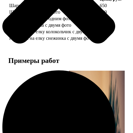
Шарик елочный с 1 фото
650
Шарик елочный с 2 фото
699
Шарик-шкатулка с одним фото
650
Шарик-шкатулка с двумя фото
699
Подвеска на елку колокольчик с двумя фото
590
Подвеска на елку снежинка с двумя фото
590
Примеры работ