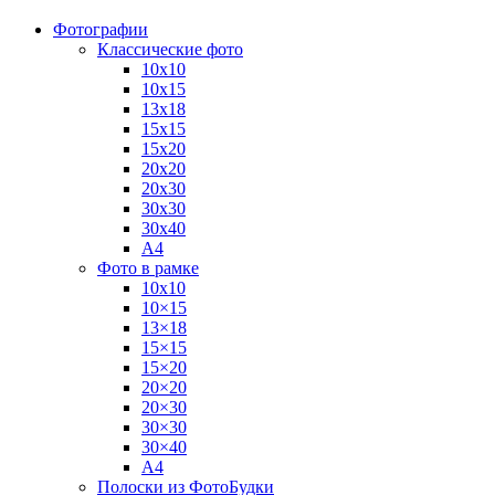
Фотографии
Классические фото
10х10
10х15
13х18
15х15
15х20
20х20
20х30
30х30
30х40
А4
Фото в рамке
10х10
10×15
13×18
15×15
15×20
20×20
20×30
30×30
30×40
A4
Полоски из ФотоБудки