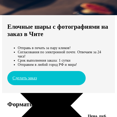
Не нашли Ваш город?
Мы доставляем по всему миру
Елочные шары с фотографиями на
Продолжить без города
заказ в Чите
Отправь в печать за пару кликов!
Согласования по электронной почте. Отвечаем за 24
часа!
Срок выполнения заказа: 1 сутки
Отправим в любой город РФ и мира!
Сделать заказ
Форматы и цены
Услуга
Цена, руб.