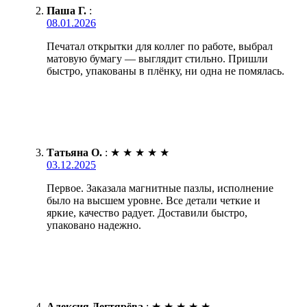
Паша Г.
:
08.01.2026
Печатал открытки для коллег по работе, выбрал
матовую бумагу — выглядит стильно. Пришли
быстро, упакованы в плёнку, ни одна не помялась.
Татьяна О.
:
★
★
★
★
★
03.12.2025
Первое. Заказала магнитные пазлы, исполнение
было на высшем уровне. Все детали четкие и
яркие, качество радует. Доставили быстро,
упаковано надежно.
Алексия Дегтярёва
:
★
★
★
★
★