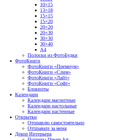
10×15
13×18
15×15
15×20
20×20
20×30
30×30
30×40
A4
Полоски из ФотоБудки
ФотоКниги
ФотоКниги «Премиум»
ФотоКниги «Слим»
ФотоКниги «Лайт»
ФотоКниги «Софт»
Блокноты
Календари
Календари магнитные
Календари настольные
Календари настенные
Открытки
Отправлю самостоятельно
Отправьте за меня
Декор Интерьера
Потреты Dream Art