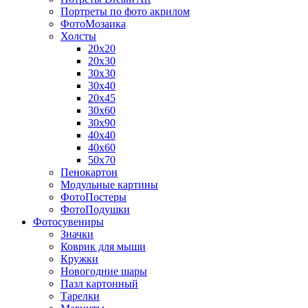
Портреты по фото акрилом
ФотоМозаика
Холсты
20х20
20х30
30х30
30х40
20х45
30х60
30х90
40х40
40х60
50х70
Пенокартон
Модульные картины
ФотоПостеры
ФотоПодушки
Фотоcувениры
Значки
Коврик для мыши
Кружки
Новогодние шары
Пазл картонный
Тарелки