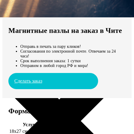
Не нашли Ваш город?
Мы доставляем по всему миру
Магнитные пазлы на заказ в Чите
Продолжить без города
Отправь в печать за пару кликов!
Согласования по электронной почте. Отвечаем за 24
часа!
Срок выполнения заказа: 1 сутки
Отправим в любой город РФ и мира!
Сделать заказ
Форматы и цены
Услуга
Цена, руб.
18х27 см 126 частей
990