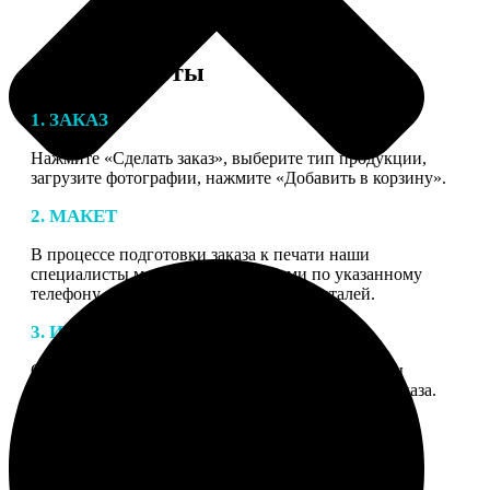
Этапы работы
1. ЗАКАЗ
Нажмите «Сделать заказ», выберите тип продукции,
загрузите фотографии, нажмите «Добавить в корзину».
2. МАКЕТ
В процессе подготовки заказа к печати наши
специалисты могут связаться с Вами по указанному
телефону или email для согласования деталей.
3. ИЗГОТОВЛЕНИЕ
Оплатите заказ банковской картой. После оплаты
получите подтверждение на email с описанием заказа.
Когда отправим заказ вы получите письмо с трек-
номером для отслеживания.
4. ДОСТАВКА И ОПЛАТА