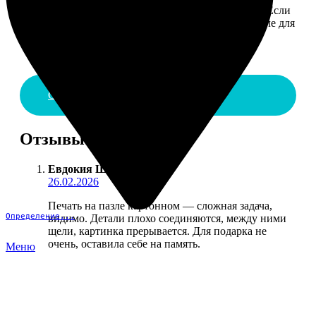
Введите адрес и выберите способ доставки заказа. Если
у вас есть промокод, введите его в специальное поле для
промокода.
Сделать заказ
Отзывы
Евдокия Шмелёва
:
26.02.2026
Печать на пазле картонном — сложная задача,
Определение...
видимо. Детали плохо соединяются, между ними
щели, картинка прерывается. Для подарка не
очень, оставила себе на память.
Меню