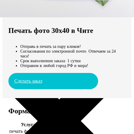
Не нашли Ваш город?
Мы доставляем по всему миру
Печать фото 30х40 в Чите
Продолжить без города
Отправь в печать за пару кликов!
Согласования по электронной почте. Отвечаем за 24
часа!
Срок выполнения заказа: 1 сутки
Отправим в любой город РФ и мира!
Сделать заказ
Форматы и цены
Услуга
Цена, руб.
печать фото 30х40
199