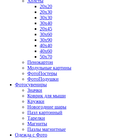
Холсты
20х20
20х30
30х30
30х40
20х45
30х60
30х90
40х40
40х60
50х70
Пенокартон
Модульные картины
ФотоПостеры
ФотоПодушки
Фотоcувениры
Значки
Коврик для мыши
Кружки
Новогодние шары
Пазл картонный
Тарелки
Магниты
Пазлы магнитные
Одежда с Фото