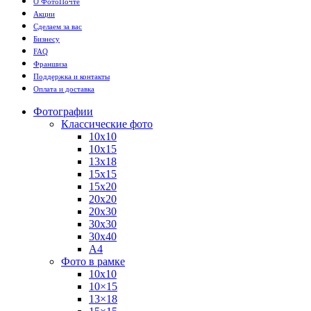
О ФотоПочте
Акции
Сделаем за вас
Бизнесу
FAQ
Франшиза
Поддержка и контакты
Оплата и доставка
Фотографии
Классические фото
10х10
10х15
13х18
15х15
15х20
20х20
20х30
30х30
30х40
А4
Фото в рамке
10х10
10×15
13×18