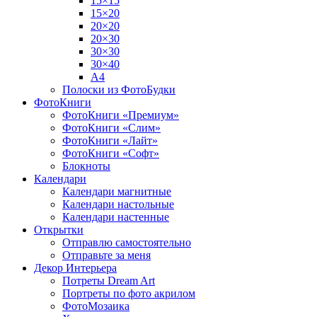
15×15
15×20
20×20
20×30
30×30
30×40
A4
Полоски из ФотоБудки
ФотоКниги
ФотоКниги «Премиум»
ФотоКниги «Слим»
ФотоКниги «Лайт»
ФотоКниги «Софт»
Блокноты
Календари
Календари магнитные
Календари настольные
Календари настенные
Открытки
Отправлю самостоятельно
Отправьте за меня
Декор Интерьера
Потреты Dream Art
Портреты по фото акрилом
ФотоМозаика