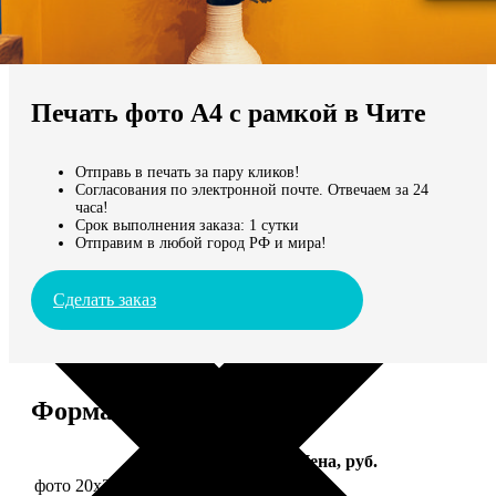
Не нашли Ваш город?
Мы доставляем по всему миру
Печать фото А4 с рамкой в Чите
Продолжить без города
Отправь в печать за пару кликов!
Согласования по электронной почте. Отвечаем за 24
часа!
Срок выполнения заказа: 1 сутки
Отправим в любой город РФ и мира!
Сделать заказ
Форматы и цены
Услуга
Цена, руб.
фото 20х30 в деревянной рамке
990