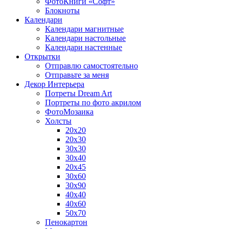
ФотоКниги «Софт»
Блокноты
Календари
Календари магнитные
Календари настольные
Календари настенные
Открытки
Отправлю самостоятельно
Отправьте за меня
Декор Интерьера
Потреты Dream Art
Портреты по фото акрилом
ФотоМозаика
Холсты
20х20
20х30
30х30
30х40
20х45
30х60
30х90
40х40
40х60
50х70
Пенокартон