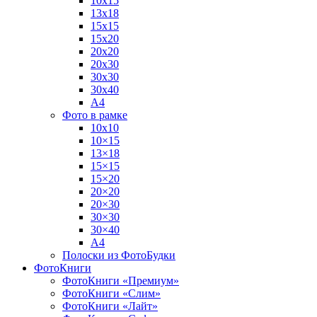
10х15
13х18
15х15
15х20
20х20
20х30
30х30
30х40
А4
Фото в рамке
10х10
10×15
13×18
15×15
15×20
20×20
20×30
30×30
30×40
A4
Полоски из ФотоБудки
ФотоКниги
ФотоКниги «Премиум»
ФотоКниги «Слим»
ФотоКниги «Лайт»