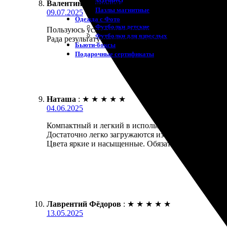
Магниты
Валентина Бородина
:
★
★
★
★
★
Пазлы магнитные
09.07.2025
Одежда с Фото
Футболки детские
Пользуюсь услугами компании постоянно. Заказала 
Футболки для взрослых
Рада результату и здешнему обслуживанию.
Бьюти-боксы
Подарочные сертификаты
Наташа
:
★
★
★
★
★
04.06.2025
Компактный и легкий в использовании сервис! Зака
Достаточно легко загружаются изображения, а маке
Цвета яркие и насыщенные. Обязательно вернусь з
Лаврентий Фёдоров
:
★
★
★
★
★
13.05.2025