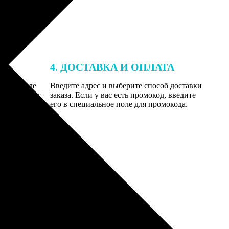
4. ДОСТАВКА И ОПЛАТА
той. После
Введите адрес и выберите способ доставки
 на email с
заказа. Если у вас есть промокод, введите
вим заказ
его в специальное поле для промокода.
мером для