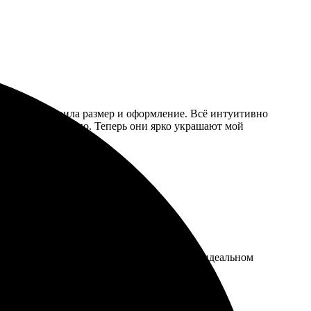
а сайт, настроила размер и оформление. Всё интуитивно
 надежно защищено. Теперь они ярко украшают мой
макетом. Доставка быстрая, все пришло в идеальном