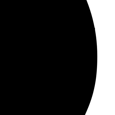
составило труда. Сначала загрузила любимые фото на
л быстро, упаковка отличная. Результат превзошел
новляет на творческих результатах. Рекомендую
се объяснили. Выбор изображения легкий. Работают