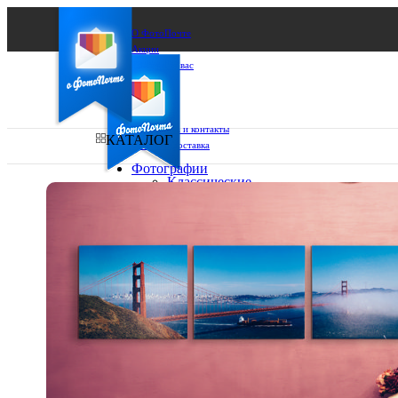
О ФотоПочте
Акции
Сделаем за вас
Бизнесу
FAQ
Франшиза
Поддержка и контакты
КАТАЛОГ
Оплата и доставка
Фотографии
Классические
фото
Ваш город:
10х10
10х15
Ваш регион доставки
13х18
15х15
Выберите из списка:
15х20
20х20
20х30
30х30
30х40
А4
Фото
в