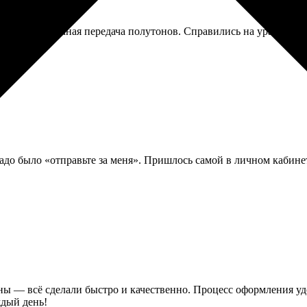
Важна была точная передача полутонов. Справились на ура, град
до было «отправьте за меня». Пришлось самой в личном кабинет
ины — всё сделали быстро и качественно. Процесс оформления уд
ждый день!