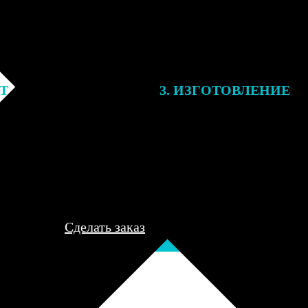
ЕТ
3. ИЗГОТОВЛЕНИЕ
подготовки заказа к печати
Оплатите заказ банковской кар
алисты могут связаться с Вами
оплаты получите подтверждение
му телефону или email для
описанием заказа. Когда отпра
я деталей.
вы получите письмо с трек-но
отслеживания.
Сделать заказ