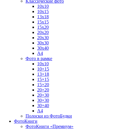
Классические фото
10х10
10х15
13х18
15х15
15х20
20х20
20х30
30х30
30х40
А4
Фото в рамке
10х10
10×15
13×18
15×15
15×20
20×20
20×30
30×30
30×40
A4
Полоски из ФотоБудки
ФотоКниги
ФотоКниги «Премиум»