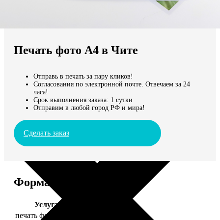
Не нашли Ваш город?
Мы доставляем по всему миру
Печать фото А4 в Чите
Продолжить без города
Отправь в печать за пару кликов!
Согласования по электронной почте. Отвечаем за 24
часа!
Срок выполнения заказа: 1 сутки
Отправим в любой город РФ и мира!
Сделать заказ
Форматы и цены
Услуга
Цена, руб.
печать фото 20х30
129