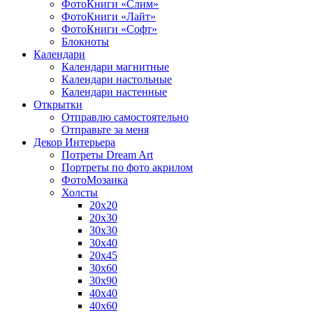
ФотоКниги «Слим»
ФотоКниги «Лайт»
ФотоКниги «Софт»
Блокноты
Календари
Календари магнитные
Календари настольные
Календари настенные
Открытки
Отправлю самостоятельно
Отправьте за меня
Декор Интерьера
Потреты Dream Art
Портреты по фото акрилом
ФотоМозаика
Холсты
20х20
20х30
30х30
30х40
20х45
30х60
30х90
40х40
40х60